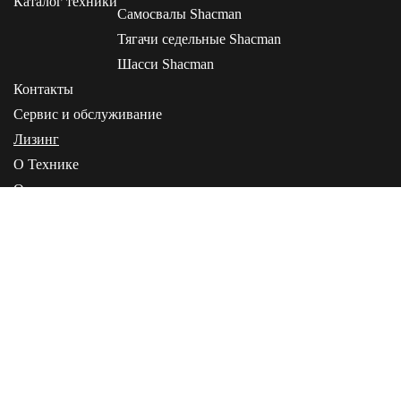
Каталог техники
Самосвалы Shacman
Тягачи седельные Shacman
Шасси Shacman
Контакты
Сервис и обслуживание
Лизинг
О Технике
О компании
Статьи
Инструкции
+7 (495) 268-00-05
+7 (4162) 21-20-02
+7 (914) 588-20-02
160034 г. Вологда, ул. Возрождения, д. 72
Пн-Сб: с 9:00 до
19:00