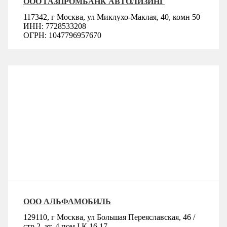
ООО ГАЗПРОМБАНК АВТОЛИЗИНГ
117342, г Москва, ул Миклухо-Маклая, 40, комн 50
ИНН: 7728533208
ОГРН: 1047796957670
ООО АЛЬФАМОБИЛЬ
129110, г Москва, ул Большая Переяславская, 46 /
стр 2, эт. 4,пом.I К.16,17