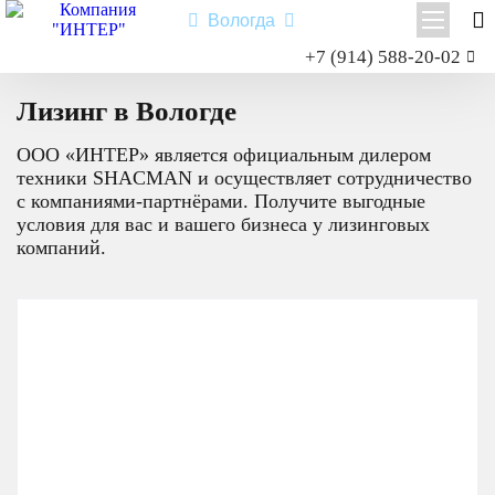
Вологда
Заказать звонок
+7 (914) 588-20-02
Главная
Лизинг
Shacman X3000
Лизинг в Вологде
Shacman X6000
ООО «ИНТЕР» является официальным дилером
Миксер
техники SHACMAN и осуществляет сотрудничество
Самосвал
с компаниями-партнёрами. Получите выгодные
Седельный тягач
условия для вас и вашего бизнеса у лизинговых
компаний.
Шасси
Shacman X6000
Типы:
самосвал
,
седельный тягач
,
шасси
,
миксер
.
Назначение: для перевозки сыпучих грузов; для перевозки
посредством полуприцепной техники грузов и оборудования;
для установки на грузовую платформу различного
оборудования для коммунального и сельского хозяйства.