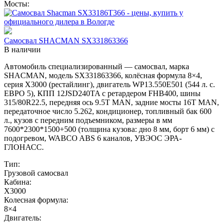
Мосты:
Самосвал SHACMAN SX331863366
В наличии
Автомобиль специализированный — самосвал, марка
SHACMAN, модель SX331863366, колёсная формула 8×4,
серия X3000 (рестайлинг), двигатель WP13.550E501 (544 л. с.
ЕВРО 5), КПП 12JSD240TA с ретардером FHB400, шины
315/80R22.5, передняя ось 9.5T MAN, задние мосты 16T MAN,
передаточное число 5.262, кондиционер, топливный бак 600
л., кузов с передним подъемником, размеры в мм
7600*2300*1500+500 (толщина кузова: дно 8 мм, борт 6 мм) с
подогревом, WABCO ABS 6 каналов, УВЭОС ЭРА-
ГЛОНАСС.
Тип:
Грузовой самосвал
Кабина:
X3000
Колесная формула:
8×4
Двигатель: