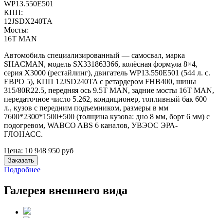
WP13.550E501
КПП:
12JSDX240TA
Мосты:
16T MAN
Автомобиль специализированный — самосвал, марка
SHACMAN, модель SX331863366, колёсная формула 8×4,
серия X3000 (рестайлинг), двигатель WP13.550E501 (544 л. с.
ЕВРО 5), КПП 12JSD240TA с ретардером FHB400, шины
315/80R22.5, передняя ось 9.5T MAN, задние мосты 16T MAN,
передаточное число 5.262, кондиционер, топливный бак 600
л., кузов с передним подъемником, размеры в мм
7600*2300*1500+500 (толщина кузова: дно 8 мм, борт 6 мм) с
подогревом, WABCO ABS 6 каналов, УВЭОС ЭРА-
ГЛОНАСС.
Цена:
10 948 950
руб
Заказать
Подробнее
Галерея внешнего вида