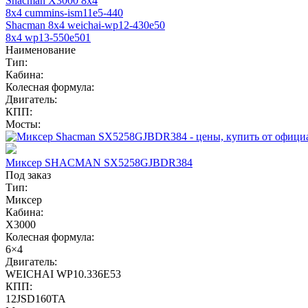
Shacman X3000 8x4
8x4 cummins-ism11e5-440
Shacman 8x4 weichai-wp12-430e50
8x4 wp13-550e501
Наименование
Тип:
Кабина:
Колесная формула:
Двигатель:
КПП:
Мосты:
Миксер SHACMAN SX5258GJBDR384
Под заказ
Тип:
Миксер
Кабина:
X3000
Колесная формула:
6×4
Двигатель:
WEICHAI WP10.336E53
КПП:
12JSD160TA