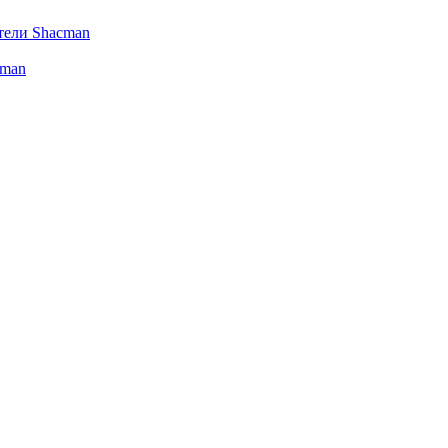
тели Shacman
cman