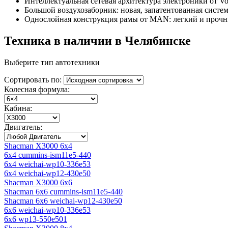
Интеллектуальная сетевая архитектура электроники от Vo
Большой воздухозаборник: новая, запатентованная сист
Однослойная конструкция рамы от MAN: легкий и прочн
Техника в наличии в Челябинске
Выберите тип автотехники
Сортировать по:
Колесная формула:
Кабина:
Двигатель:
Shacman X3000 6x4
6x4 cummins-ism11e5-440
6x4 weichai-wp10-336e53
6x4 weichai-wp12-430e50
Shacman X3000 6x6
Shacman 6x6 cummins-ism11e5-440
Shacman 6x6 weichai-wp12-430e50
6x6 weichai-wp10-336e53
6x6 wp13-550e501