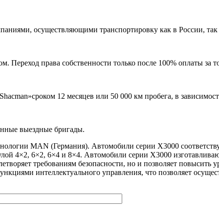
аниями, осуществляющими транспортировку как в России, так и
м. Переход права собственности только после 100% оплаты за т
Shacman»сроком 12 месяцев или 50 000 км пробега, в зависимост
енные выездные бригады.
хнологии MAN (Германия). Автомобили серии X3000 соответству
лой 4×2, 6×2, 6×4 и 8×4. Автомобили серии X3000 изготавлива
летворяет требованиям безопасности, но и позволяет повысить у
кциями интеллектуального управления, что позволяет осущест