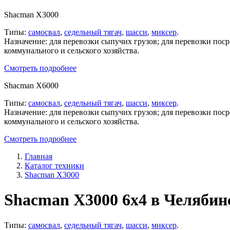
Shacman X3000
Типы:
самосвал
,
седельный тягач
,
шасси
,
миксер
.
Назначение: для перевозки сыпучих грузов; для перевозки пос
коммунального и сельского хозяйства.
Смотреть подробнее
Shacman X6000
Типы:
самосвал
,
седельный тягач
,
шасси
,
миксер
.
Назначение: для перевозки сыпучих грузов; для перевозки пос
коммунального и сельского хозяйства.
Смотреть подробнее
Главная
Каталог техники
Shacman X3000
Shacman X3000 6x4 в Челябин
Типы:
самосвал
,
седельный тягач
,
шасси
,
миксер
.