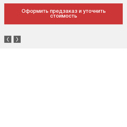
Оформить предзаказ и уточнить
стоимость
Большой выбор автотехники в наличии и под заказ.
Наличие торговых площадок по всей стране.
Вся техника ввезена на территорию РФ официально.
Имеет Одобрение типа транспортного средства (ОТТС).
Сертифицированные сервис-партнёры по всей России.
Собственные выездные бригады и сопровождение ПО.
Общее
Описание