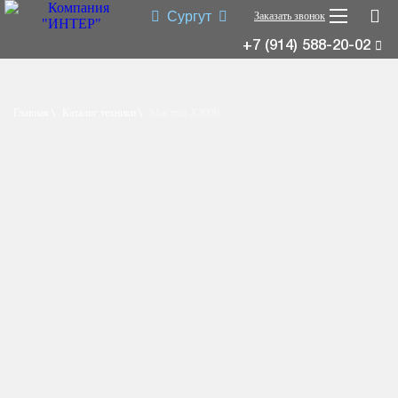
Сургут
Заказать звонок
+7 (914) 588-20-02
Shacman X3000
Shacman X6000
Главная
Каталог техники
Shacman X3000
Миксер
Самосвал
Седельный тягач
Шасси
Shacman X6000
Типы:
самосвал
,
седельный тягач
,
шасси
,
миксер
.
Назначение: для перевозки сыпучих грузов; для перевозки
посредством полуприцепной техники грузов и оборудования;
для установки на грузовую платформу различного
оборудования для коммунального и сельского хозяйства.