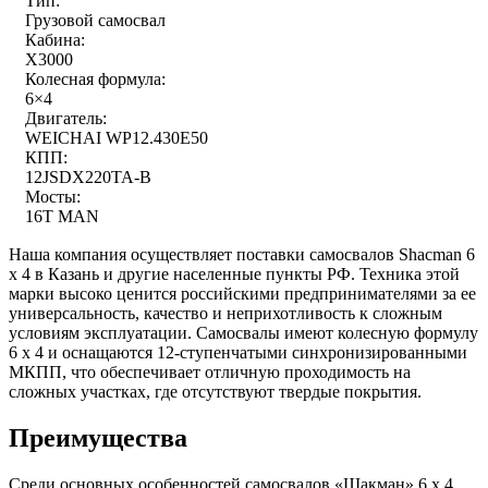
Тип:
Грузовой самосвал
Кабина:
X3000
Колесная формула:
6×4
Двигатель:
WEICHAI WP12.430E50
КПП:
12JSDX220TA-B
Мосты:
16T MAN
Наша компания осуществляет поставки самосвалов Shacman 6
x 4 в Казань и другие населенные пункты РФ. Техника этой
марки высоко ценится российскими предпринимателями за ее
универсальность, качество и неприхотливость к сложным
условиям эксплуатации. Самосвалы имеют колесную формулу
6 х 4 и оснащаются 12-ступенчатыми синхронизированными
МКПП, что обеспечивает отличную проходимость на
сложных участках, где отсутствуют твердые покрытия.
Преимущества
Среди основных особенностей самосвалов «Шакман» 6 х 4