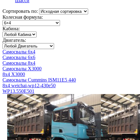
Шасси
Сортировать по:
Колесная формула:
Кабина:
Двигатель:
Самосвалы 6x4
Самосвалы 6x6
Самосвалы 8x4
Самосвалы X3000
8x4 X3000
Самосвалы Cummins ISM11E5 440
8x4 weichai-wp12-430e50
WP13.550E501