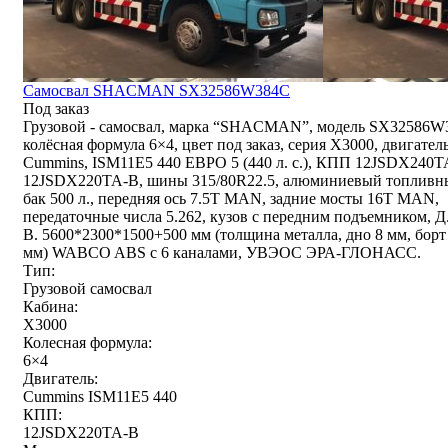
Самосвал SHACMAN SX32586W384C
Под заказ
Грузовой - самосвал, марка “SHACMAN”, модель SX32586W
колёсная формула 6×4, цвет под заказ, серия Х3000, двигател
Cummins, ISM11E5 440 ЕВРО 5 (440 л. с.), КПП 12JSDX240T
12JSDX220TA-B, шины 315/80R22.5, алюминиевый топливн
бак 500 л., передняя ось 7.5T MAN, задние мосты 16T MAN,
передаточные числа 5.262, кузов с передним подъемником, Д
В. 5600*2300*1500+500 мм (толщина металла, дно 8 мм, борт
мм) WABCO ABS с 6 каналами, УВЭОС ЭРА-ГЛОНАСС.
Тип:
Грузовой самосвал
Кабина:
X3000
Колесная формула:
6×4
Двигатель:
Cummins ISM11E5 440
КПП:
12JSDX220TA-B