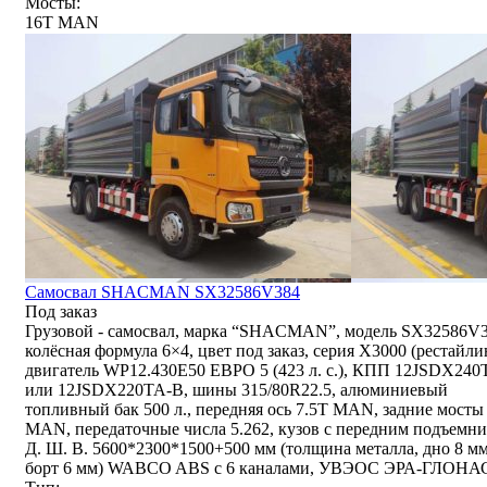
Мосты:
16T MAN
Самосвал SHACMAN SX32586V384
Под заказ
Грузовой - самосвал, марка “SHACMAN”, модель SX32586V3
колёсная формула 6×4, цвет под заказ, серия X3000 (рестайли
двигатель WP12.430E50 ЕВРО 5 (423 л. с.), КПП 12JSDX240
или 12JSDX220TA-B, шины 315/80R22.5, алюминиевый
топливный бак 500 л., передняя ось 7.5T MAN, задние мосты
MAN, передаточные числа 5.262, кузов с передним подъемни
Д. Ш. В. 5600*2300*1500+500 мм (толщина металла, дно 8 мм
борт 6 мм) WABCO ABS с 6 каналами, УВЭОС ЭРА-ГЛОНА