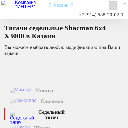
Казань
Заказать звонок
+7 (914) 588-20-02
Главная
Каталог техники
Седельный тягач
Тягачи седельные Shacman 6x4
Shacman X3000
Shacman X6000
X3000 в Казани
Миксер
Вы можете выбрать любую модификацию под Ваши
Самосвал
задачи
Седельный тягач
Шасси
Shacman X6000
Миксер
Типы:
самосвал
,
седельный тягач
,
шасси
,
миксер
.
Самосвал
Назначение: для перевозки сыпучих грузов; для перевозки
посредством полуприцепной техники грузов и оборудования;
Седельный
для установки на грузовую платформу различного
тягач
оборудования для коммунального и сельского хозяйства.