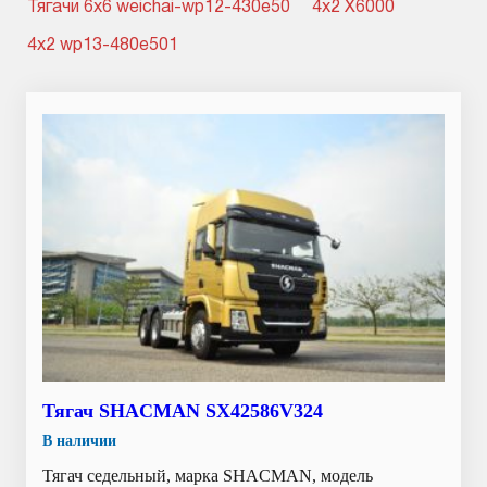
Тягачи 6x6 weichai-wp12-430e50
4x2 X6000
4x2 wp13-480e501
Тягач SHACMAN SX42586V324
В наличии
Тягач седельный, марка SHACMAN, модель