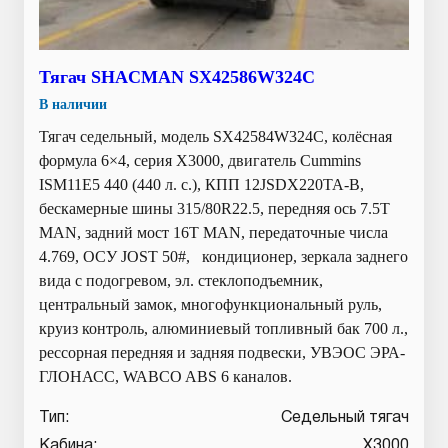
Тягач SHACMAN SX42586W324C
В наличии
Тягач седельный, модель SX42584W324C, колёсная
формула 6×4, серия X3000, двигатель Cummins
ISM11E5 440 (440 л. с.), КПП 12JSDX220TA-B,
бескамерные шины 315/80R22.5, передняя ось 7.5T
MAN, задний мост 16T MAN, передаточные числа
4.769, ОСУ JOST 50#, кондиционер, зеркала заднего
вида с подогревом, эл. стеклоподъемник,
центральный замок, многофункциональный руль,
круиз контроль, алюминиевый топливный бак 700 л.,
рессорная передняя и задняя подвески, УВЭОС ЭРА-
ГЛОНАСС, WABCO ABS 6 каналов.
Тип:
Седельный тягач
Кабина:
X3000