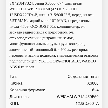
SX42584V324, серия Х3000, 6×4, двигатель
WEICHAI WP12.430E50 (423 л. с.), КПП
12JSDX220TA-B, шины 315/80R22.5, передняя ось
7.5T MAN, задний мост 16T MAN, передаточные
числа 4.769, ОСУ JOST 50#, кондиционер, эл.
зеркало заднего вида с подогревом, эл.
стеклоподъемник, центральный замок,
многофункциональный руль, круиз контроль,
алюминиевый топливный бак 700 л., рессорная
передняя и задняя подвеска, гидравлическая разводка
под полуприцеп, УВЭОС ЭРА-ГЛОНАСС, WABCO
ABS 6 каналов.
Тип:
Седельный тягач
Кабина:
X3000
Колесная формула:
6×4
Двигатель:
WEICHAI WP12.430E50
КПП:
12JSD200TA