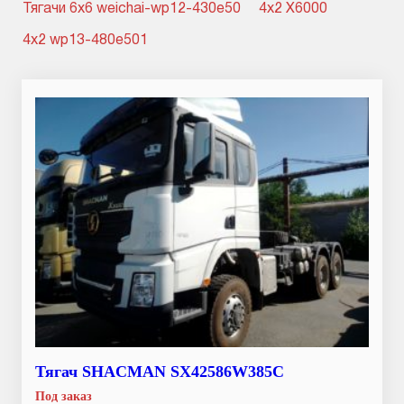
Тягачи 6x6 weichai-wp12-430e50
4x2 X6000
4x2 wp13-480e501
Тягач SHACMAN SX42586W385C
Под заказ