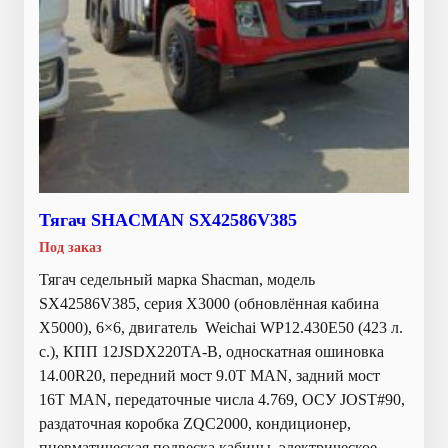
Тягач SHACMAN SX42586V385
Под заказ
Тягач седельный марка Shacman, модель
SX42586V385, серия Х3000 (обновлённая кабина
X5000), 6×6, двигатель Weichai WP12.430E50 (423 л.
с.), КПП 12JSDX220TA-B, односкатная ошиновка
14.00R20, передний мост 9.0T MAN, задний мост
16T MAN, передаточные числа 4.769, ОСУ JOST#90,
раздаточная коробка ZQC2000, кондиционер,
пневматическая подвеска кабины, электрическое