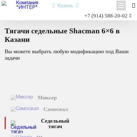
Казань
Заказать звонок
+7 (914) 588-20-02
Главная
Каталог техники
Седельный тягач
6×6
Shacman X3000
Тягачи седельные Shacman 6×6 в
Shacman X6000
Казани
Миксер
Вы можете выбрать любую модификацию под Ваши
Самосвал
задачи
Седельный тягач
Шасси
Shacman X6000
Миксер
Типы:
самосвал
,
седельный тягач
,
шасси
,
миксер
.
Назначение: для перевозки сыпучих грузов; для перевозки
Самосвал
посредством полуприцепной техники грузов и оборудования;
для установки на грузовую платформу различного
Седельный
оборудования для коммунального и сельского хозяйства.
тягач