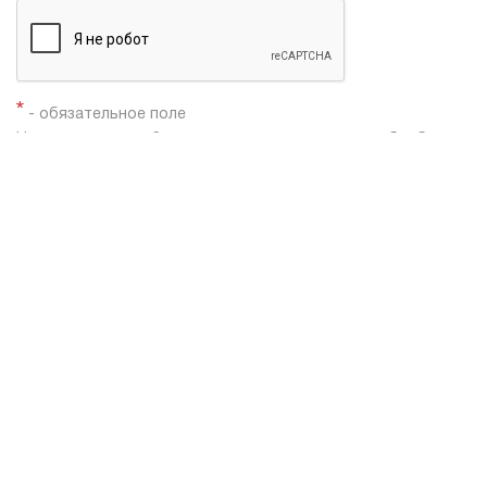
*
- обязательное поле
Нажимая кнопку «Заказать», я даю согласие на
обработку
моих персональных данных
Заказать звонок
Shacman X3000
Shacman X6000
Автобетоносмесители Shacman
Каталог техники
Самосвалы Shacman
Тягачи седельные Shacman
Шасси Shacman