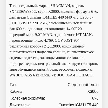
Тягач седельный, марка SHACMAN, модель
SX42586W385C, серия Х3000, колесная формула 6×6,
двигатель Cummins ISM11E5 440 (440 л. с. Евро 5),
КПП 12JSDX220TA-B, алюминиевый топливный
бак 600 л., односкатная ошиновка 14.00R20,
передний мост 9.0T MAN, задний мост 16T MAN,
передаточные число 4.769, ОСУ JOST 90#,
раздаточная коробка ZQC2000, кондиционер,
пневматическая подвеска кабины, пневматическое
сиденье водителя, эл. подъемники стекол, эл.
подогрев зеркал, центральный замок, круиз контроль,
многофункциональный руль, рессорная подвеска,
WABCO ABS 6 каналов, УВЭОС ЭРА-ГЛОНАСС.
Тип:
Седельный тягач
Кабина:
X3000
Колесная формула:
6×6
Двигатель:
Cummins ISM11E5 440