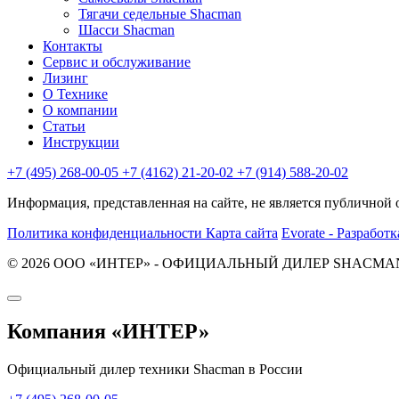
Тягачи седельные Shacman
Шасси Shacman
Контакты
Сервис и обслуживание
Лизинг
О Технике
О компании
Статьи
Инструкции
+7 (495) 268-00-05
+7 (4162) 21-20-02
+7 (914) 588-20-02
Информация, представленная на сайте, не является публичной
Политика конфиденциальности
Карта сайта
Evorate - Разработк
© 2026 ООО «ИНТЕР» - ОФИЦИАЛЬНЫЙ ДИЛЕР SHACMAN И
Компания
«ИНТЕР»
Официальный дилер техники Shacman в России