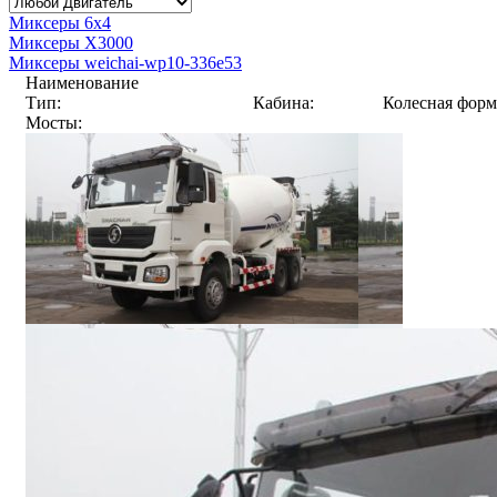
Миксеры 6x4
Миксеры X3000
Миксеры weichai-wp10-336e53
Наименование
Тип:
Кабина:
Колесная форм
Мосты: