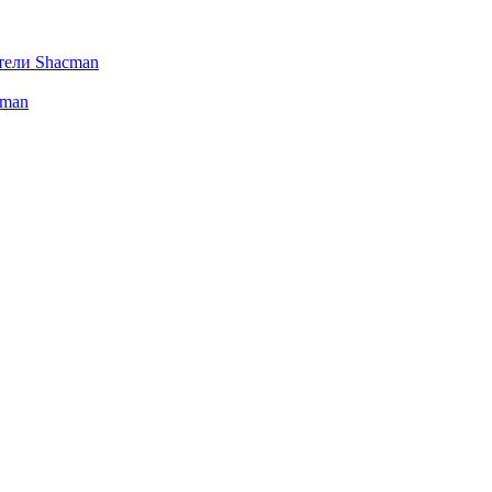
тели Shacman
cman