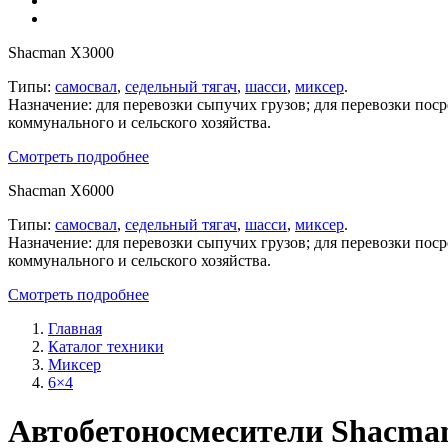
Shacman X3000
Типы:
самосвал
,
седельный тягач
,
шасси
,
миксер
.
Назначение: для перевозки сыпучих грузов; для перевозки пос
коммунального и сельского хозяйства.
Смотреть подробнее
Shacman X6000
Типы:
самосвал
,
седельный тягач
,
шасси
,
миксер
.
Назначение: для перевозки сыпучих грузов; для перевозки пос
коммунального и сельского хозяйства.
Смотреть подробнее
Главная
Каталог техники
Миксер
6×4
Автобетоносмесители Shacman