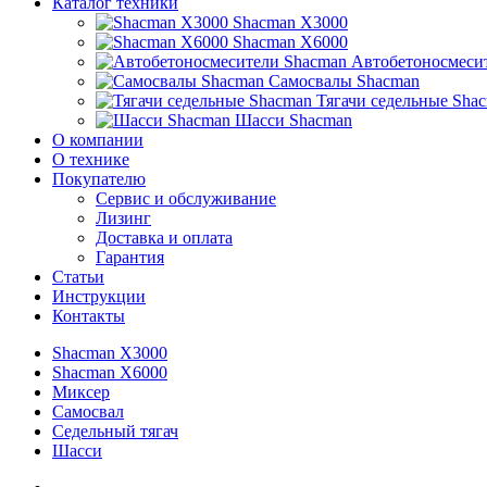
Каталог техники
Shacman X3000
Shacman X6000
Автобетоносмеси
Самосвалы Shacman
Тягачи седельные Sha
Шасси Shacman
О компании
О технике
Покупателю
Сервис и обслуживание
Лизинг
Доставка и оплата
Гарантия
Статьи
Инструкции
Контакты
Shacman X3000
Shacman X6000
Миксер
Самосвал
Седельный тягач
Шасси