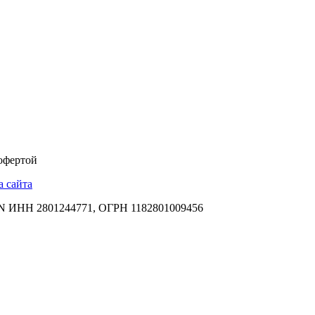
 офертой
а сайта
НН 2801244771, ОГРН 1182801009456