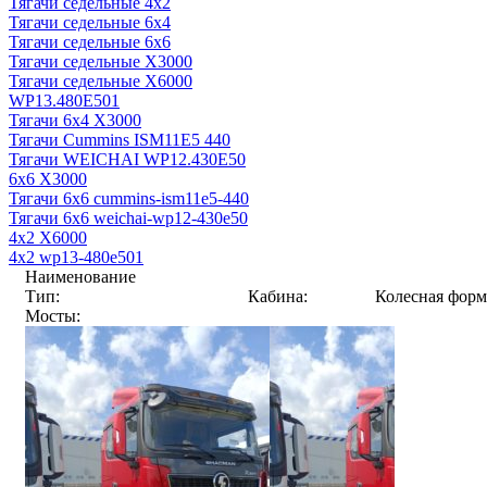
Тягачи седельные 4x2
Тягачи седельные 6x4
Тягачи седельные 6x6
Тягачи седельные X3000
Тягачи седельные X6000
WP13.480E501
Тягачи 6x4 X3000
Тягачи Cummins ISM11E5 440
Тягачи WEICHAI WP12.430E50
6x6 X3000
Тягачи 6x6 cummins-ism11e5-440
Тягачи 6x6 weichai-wp12-430e50
4x2 X6000
4x2 wp13-480e501
Наименование
Тип:
Кабина:
Колесная форм
Мосты: