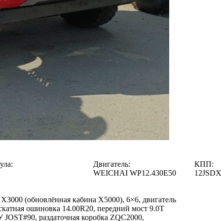
ула:
Двигатель:
КПП:
WEICHAI WP12.430E50
12JSDX
 Х3000 (обновлённая кабина X5000), 6×6, двигатель
скатная ошиновка 14.00R20, передний мост 9.0T
 JOST#90, раздаточная коробка ZQC2000,