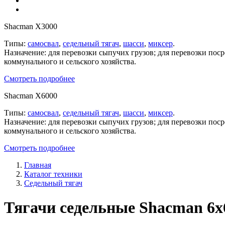
Shacman X3000
Типы:
самосвал
,
седельный тягач
,
шасси
,
миксер
.
Назначение: для перевозки сыпучих грузов; для перевозки пос
коммунального и сельского хозяйства.
Смотреть подробнее
Shacman X6000
Типы:
самосвал
,
седельный тягач
,
шасси
,
миксер
.
Назначение: для перевозки сыпучих грузов; для перевозки пос
коммунального и сельского хозяйства.
Смотреть подробнее
Главная
Каталог техники
Седельный тягач
Тягачи седельные Shacman 6x6