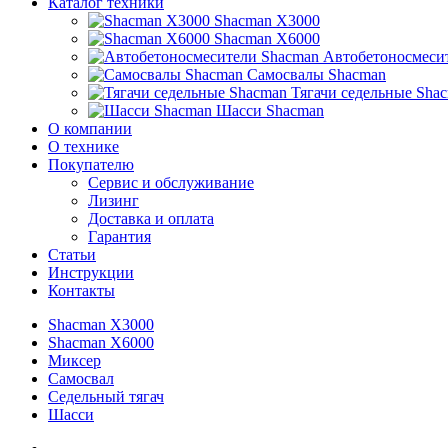
Каталог техники
Shacman X3000
Shacman X6000
Автобетоносмеси
Самосвалы Shacman
Тягачи седельные Sha
Шасси Shacman
О компании
О технике
Покупателю
Сервис и обслуживание
Лизинг
Доставка и оплата
Гарантия
Статьи
Инструкции
Контакты
Shacman X3000
Shacman X6000
Миксер
Самосвал
Седельный тягач
Шасси