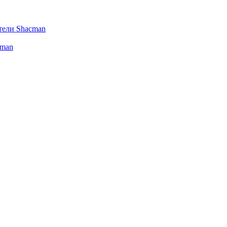
тели Shacman
cman