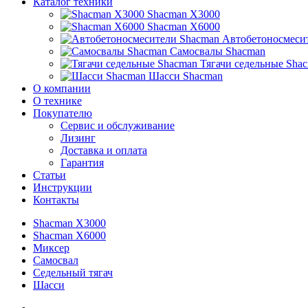
Каталог техники
Shacman X3000
Shacman X6000
Автобетоносмеси
Самосвалы Shacman
Тягачи седельные Sha
Шасси Shacman
О компании
О технике
Покупателю
Сервис и обслуживание
Лизинг
Доставка и оплата
Гарантия
Статьи
Инструкции
Контакты
Shacman X3000
Shacman X6000
Миксер
Самосвал
Седельный тягач
Шасси