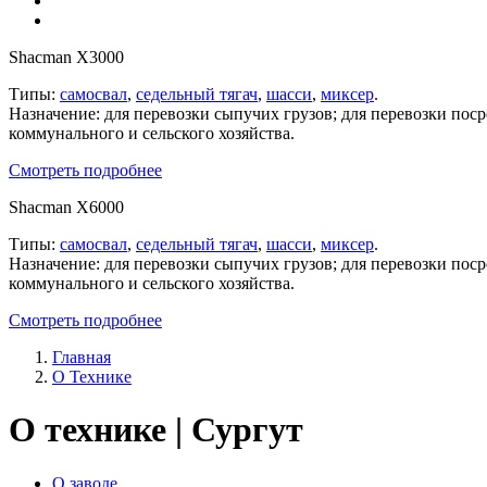
Shacman X3000
Типы:
самосвал
,
седельный тягач
,
шасси
,
миксер
.
Назначение: для перевозки сыпучих грузов; для перевозки пос
коммунального и сельского хозяйства.
Смотреть подробнее
Shacman X6000
Типы:
самосвал
,
седельный тягач
,
шасси
,
миксер
.
Назначение: для перевозки сыпучих грузов; для перевозки пос
коммунального и сельского хозяйства.
Смотреть подробнее
Главная
О Технике
О технике | Сургут
О заводе