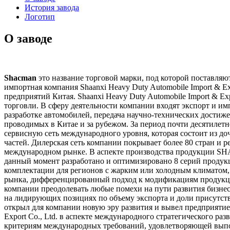
История завода
Логотип
О заводе
Shacman
это название торговой марки, под которой поставляют
импортная компания Shaanxi Heavy Duty Automobile Import & E
предприятий Китая. Shaanxi Heavy Duty Automobile Import & Ex
торговли. В сферу деятельности компании входят экспорт и и
разработке автомобилей, передача научно-технических достиж
проводимых в Китае и за рубежом. За период почти десятилетне
сервисную сеть международного уровня, которая состоит из до
частей. Дилерская сеть компании покрывает более 80 стран и
международном рынке. В аспекте производства продукции SH
данный момент разработано и оптимизировано 8 серий продукц
комплектации для регионов с жарким или холодным климатом, 
рынка, дифференцированный подход к модификациям продукции
компании преодолевать любые помехи на пути развития бизн
на лидирующих позициях по объему экспорта и доли присутс
открыл для компании новую эру развития и вывел предприятие
Export Co., Ltd. в аспекте международного стратегического 
критериям международных требований, удовлетворяющей выпол