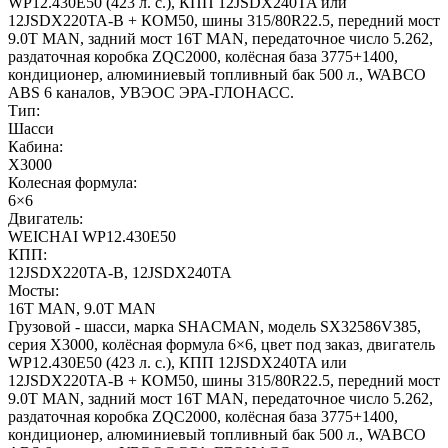
WP12.430E50 (423 л. с.), КПП 12JSDX240TA или
12JSDX220TA-B + КОМ50, шины 315/80R22.5, передний мост
9.0T MAN, задний мост 16T MAN, передаточное число 5.262,
раздаточная коробка ZQC2000, колёсная база 3775+1400,
кондиционер, алюминиевый топливный бак 500 л., WABCO
ABS 6 каналов, УВЭОС ЭРА-ГЛОНАСС.
Тип:
Шасси
Кабина:
X3000
Колесная формула:
6×6
Двигатель:
WEICHAI WP12.430E50
КПП:
12JSDX220TA-B, 12JSDX240TA
Мосты:
16T MAN, 9.0T MAN
Грузовой - шасси, марка SHACMAN, модель SX32586V385,
серия X3000, колёсная формула 6×6, цвет под заказ, двигатель
WP12.430E50 (423 л. с.), КПП 12JSDX240TA или
12JSDX220TA-B + КОМ50, шины 315/80R22.5, передний мост
9.0T MAN, задний мост 16T MAN, передаточное число 5.262,
раздаточная коробка ZQC2000, колёсная база 3775+1400,
кондиционер, алюминиевый топливный бак 500 л., WABCO