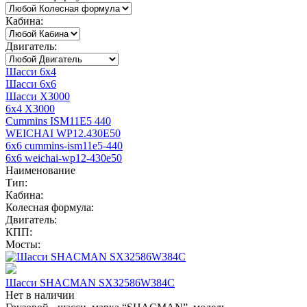
Кабина:
Двигатель:
Шасси 6x4
Шасси 6x6
Шасси X3000
6x4 X3000
Cummins ISM11E5 440
WEICHAI WP12.430E50
6x6 cummins-ism11e5-440
6x6 weichai-wp12-430e50
Наименование
Тип:
Кабина:
Колесная формула:
Двигатель:
КПП:
Мосты:
Шасси SHACMAN SX32586W384C
Нет в наличии