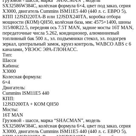
Грузовой - шасси, марка “SHACMAN”, модель
SX32586W384C, колёсная формула 6×4, цвет под заказ, серия
X3000, двигатель Cummins ISM11E5 440 (440 л. с. ЕВРО 5),
КПП 12JSD220TA-B или 12JSDX240TA, коробка отбора
мощности (КОМ) QH50, колёсная база, мм: 4575+1400, шины
315/80R22.5, передняя ось 7.5T MAN, задние мосты 16T MAN,
передаточные числа 5.262, кондиционер, алюминиевый
топливный бак 500 л., эл. подъемники стекол, эл. подогрев
зеркал, центральный замок, круиз контроль, WABCO ABS с 6
каналами, УВЭОС ЭРА-ГЛОНАСС.
Тип:
Шасси
Кабина:
X3000
Колесная формула:
6×4
Двигатель:
Cummins ISM11E5 440
КПП:
12JSD200TA + КОМ QH50
Мосты:
16T MAN
Грузовой - шасси, марка “SHACMAN”, модель
SX32586W384C, колёсная формула 6×4, цвет под заказ, серия
X3000, двигатель Cummins ISM11E5 440 (440 л. с. ЕВРО 5),