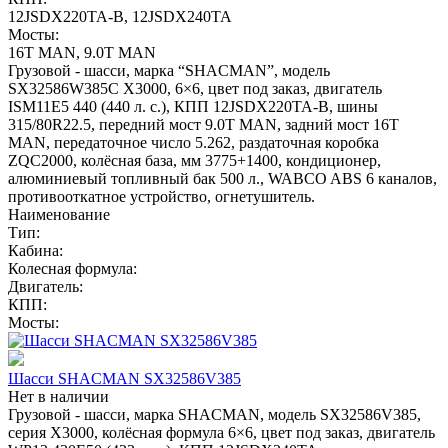
12JSDX220TA-B, 12JSDX240TA
Мосты:
16T MAN, 9.0T MAN
Грузовой - шасси, марка “SHACMAN”, модель
SX32586W385C X3000, 6×6, цвет под заказ, двигатель
ISM11E5 440 (440 л. с.), КПП 12JSDX220TA-B, шины
315/80R22.5, передний мост 9.0T MAN, задний мост 16T
MAN, передаточное число 5.262, раздаточная коробка
ZQC2000, колёсная база, мм 3775+1400, кондиционер,
алюминиевый топливный бак 500 л., WABCO ABS 6 каналов,
противооткатное устройство, огнетушитель.
Наименование
Тип:
Кабина:
Колесная формула:
Двигатель:
КПП:
Мосты:
Шасси SHACMAN SX32586V385
Нет в наличии
Грузовой - шасси, марка SHACMAN, модель SX32586V385,
серия X3000, колёсная формула 6×6, цвет под заказ, двигатель