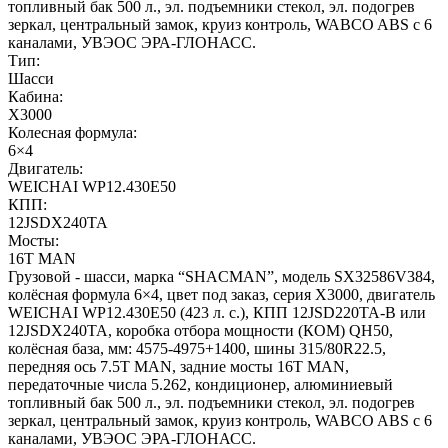
топливный бак 500 л., эл. подъемники стекол, эл. подогрев
зеркал, центральный замок, круиз контроль, WABCO ABS с 6
каналами, УВЭОС ЭРА-ГЛОНАСС.
Тип:
Шасси
Кабина:
X3000
Колесная формула:
6×4
Двигатель:
WEICHAI WP12.430E50
КПП:
12JSDX240TA
Мосты:
16T MAN
Грузовой - шасси, марка “SHACMAN”, модель SX32586V384,
колёсная формула 6×4, цвет под заказ, серия X3000, двигатель
WEICHAI WP12.430E50 (423 л. с.), КПП 12JSD220TA-B или
12JSDX240TA, коробка отбора мощности (КОМ) QH50,
колёсная база, мм: 4575-4975+1400, шины 315/80R22.5,
передняя ось 7.5T MAN, задние мосты 16T MAN,
передаточные числа 5.262, кондиционер, алюминиевый
топливный бак 500 л., эл. подъемники стекол, эл. подогрев
зеркал, центральный замок, круиз контроль, WABCO ABS с 6
каналами, УВЭОС ЭРА-ГЛОНАСС.