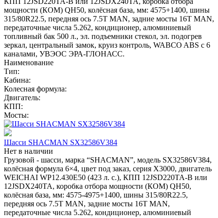
КПП 12JSD220TA-B или 12JSDX240TA, коробка отбора
мощности (КОМ) QH50, колёсная база, мм: 4575+1400, шины
315/80R22.5, передняя ось 7.5T MAN, задние мосты 16T MAN,
передаточные числа 5.262, кондиционер, алюминиевый
топливный бак 500 л., эл. подъемники стекол, эл. подогрев
зеркал, центральный замок, круиз контроль, WABCO ABS с 6
каналами, УВЭОС ЭРА-ГЛОНАСС.
Наименование
Тип:
Кабина:
Колесная формула:
Двигатель:
КПП:
Мосты:
Шасси SHACMAN SX32586V384
Нет в наличии
Грузовой - шасси, марка “SHACMAN”, модель SX32586V384,
колёсная формула 6×4, цвет под заказ, серия X3000, двигатель
WEICHAI WP12.430E50 (423 л. с.), КПП 12JSD220TA-B или
12JSDX240TA, коробка отбора мощности (КОМ) QH50,
колёсная база, мм: 4575-4975+1400, шины 315/80R22.5,
передняя ось 7.5T MAN, задние мосты 16T MAN,
передаточные числа 5.262, кондиционер, алюминиевый