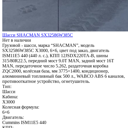
Шасси SHACMAN SX32586W385С
Нет в наличии
Грузовой - шасси, марка “SHACMAN”, модель
SX32586W385C X3000, 6×6, цвет под заказ, двигатель
ISM11E5 440 (440 л. с.), КПП 12JSDX220TA-B, шины
315/80R22.5, передний мост 9.0T MAN, задний мост 16T
MAN, передаточное число 5.262, раздаточная коробка
ZQC2000, колёсная база, мм 3775+1400, кондиционер,
алюминиевый топливный бак 500 л., WABCO ABS 6 каналов,
противооткатное устройство, огнетушитель.
Тип:
Шасси
Кабина:
X3000
Колесная формула:
6×6
Двигатель:
Cummins ISM11E5 440
КПП: