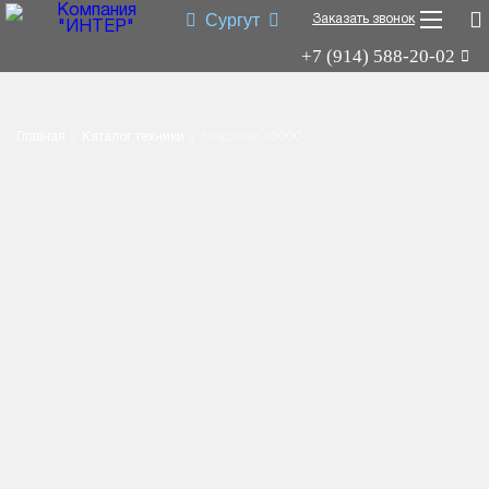
Сургут
Заказать звонок
+7 (914) 588-20-02
Shacman X3000
Shacman X6000
Главная
Каталог техники
Shacman X3000
Миксер
Самосвал
Седельный тягач
Шасси
Shacman X6000
Типы:
самосвал
,
седельный тягач
,
шасси
,
миксер
.
Назначение: для перевозки сыпучих грузов; для перевозки
посредством полуприцепной техники грузов и оборудования;
для установки на грузовую платформу различного
оборудования для коммунального и сельского хозяйства.