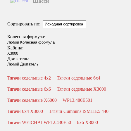
Шасси
Shacman X6000
Типы:
самосвал
,
седельный тягач
,
шасси
,
миксер
.
Сортировать по:
Назначение: для перевозки сыпучих грузов; для перевозки
посредством полуприцепной техники грузов и оборудования;
Колесная формула:
для установки на грузовую платформу различного
оборудования для коммунального и сельского хозяйства.
Кабина:
Двигатель:
Смотреть подробнее
Тягачи седельные 4x2
Тягачи седельные 6x4
Тягачи седельные 6x6
Тягачи седельные X3000
Тягачи седельные X6000
WP13.480E501
Тягачи 6x4 X3000
Тягачи Cummins ISM11E5 440
Тягачи WEICHAI WP12.430E50
6x6 X3000