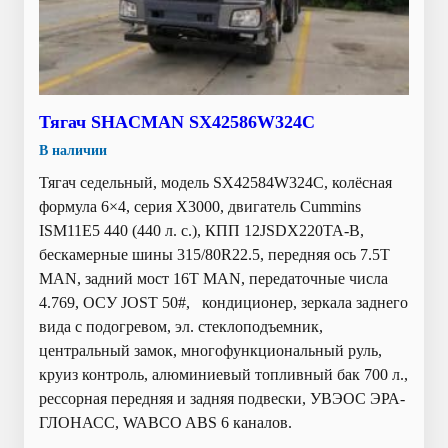
Тягач SHACMAN SX42586W324C
В наличии
Тягач седельный, модель SX42584W324C, колёсная
формула 6×4, серия X3000, двигатель Cummins
ISM11E5 440 (440 л. с.), КПП 12JSDX220TA-B,
бескамерные шины 315/80R22.5, передняя ось 7.5T
MAN, задний мост 16T MAN, передаточные числа
4.769, ОСУ JOST 50#, кондиционер, зеркала заднего
вида с подогревом, эл. стеклоподъемник,
центральный замок, многофункциональный руль,
круиз контроль, алюминиевый топливный бак 700 л.,
рессорная передняя и задняя подвески, УВЭОС ЭРА-
ГЛОНАСС, WABCO ABS 6 каналов.