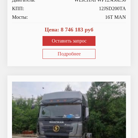
КПП:
12JSD200TA
Мосты:
16T MAN
Цена:
8 746 183
руб
Оставить запрос
Подробнее