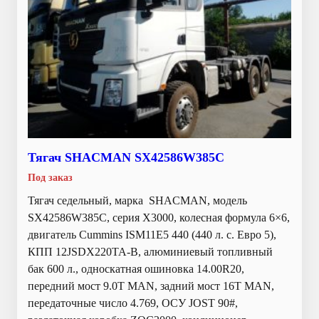
Тягач SHACMAN SX42586W385C
Под заказ
Тягач седельный, марка SHACMAN, модель
SX42586W385C, серия Х3000, колесная формула 6×6,
двигатель Cummins ISM11E5 440 (440 л. с. Евро 5),
КПП 12JSDX220TA-B, алюминиевый топливный
бак 600 л., односкатная ошиновка 14.00R20,
передний мост 9.0T MAN, задний мост 16T MAN,
передаточные число 4.769, ОСУ JOST 90#,