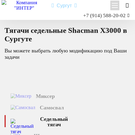
Сургут
Заказать звонок
+7 (914) 588-20-02
Главная
Каталог техники
Седельный тягач
X3000
Shacman X3000
Тягачи седельные Shacman X3000 в
Shacman X6000
Сургуте
Миксер
Вы можете выбрать любую модификацию под Ваши
Самосвал
задачи
Седельный тягач
Шасси
Миксер
Самосвал
Седельный
тягач