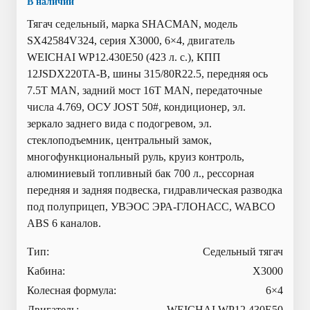
В наличии
Тягач седельный, марка SHACMAN, модель
SX42584V324, серия Х3000, 6×4, двигатель
WEICHAI WP12.430E50 (423 л. с.), КПП
12JSDX220TA-B, шины 315/80R22.5, передняя ось
7.5T MAN, задний мост 16T MAN, передаточные
числа 4.769, ОСУ JOST 50#, кондиционер, эл.
зеркало заднего вида с подогревом, эл.
стеклоподъемник, центральный замок,
многофункциональный руль, круиз контроль,
алюминиевый топливный бак 700 л., рессорная
передняя и задняя подвеска, гидравлическая разводка
под полуприцеп, УВЭОС ЭРА-ГЛОНАСС, WABCO
ABS 6 каналов.
Тип:
Седельный тягач
Кабина:
X3000
Колесная формула:
6×4
Двигатель:
WEICHAI WP12.430E50