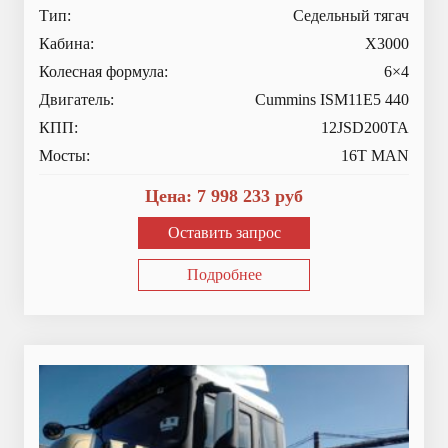
Тип:
Седельный тягач
Кабина:
X3000
Колесная формула:
6×4
Двигатель:
Cummins ISM11E5 440
КПП:
12JSD200TA
Мосты:
16T MAN
Цена:
7 998 233
руб
Оставить запрос
Подробнее