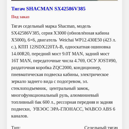
Тягач SHACMAN SX42586V385
Под заказ
Тягач седельный марка Shacman, модель
SX42586V385, серия Х3000 (обновлённая кабина
X5000), 6×6, двигатель Weichai WP12.430E50 (423 л.
с.), КПП 12JSDX220TA-B, односкатная ошиновка
14.00R20, передний мост 9.0T MAN, задний мост
16T MAN, передаточные числа 4.769, ОСУ JOST#90,
раздаточная коробка ZQC2000, кондиционер,
пневматическая подвеска кабины, электрическое
зеркало заднего вида с подогревом, эл.
стеклоподъемник, центральный замок,
многофункциональный руль, алюминиевый
топливный бак 600 л., рессорная передняя и задняя
подвески, УВЭОС ЭРА-ГЛОНАСС, WABCO ABS 6
каналов.
Тип:
Седельный тягач