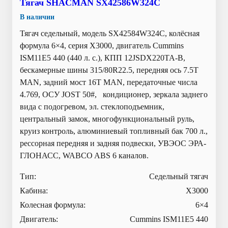
Тягач SHACMAN SX42586W324C
В наличии
Тягач седельный, модель SX42584W324C, колёсная
формула 6×4, серия X3000, двигатель Cummins
ISM11E5 440 (440 л. с.), КПП 12JSDX220TA-B,
бескамерные шины 315/80R22.5, передняя ось 7.5T
MAN, задний мост 16T MAN, передаточные числа
4.769, ОСУ JOST 50#, кондиционер, зеркала заднего
вида с подогревом, эл. стеклоподъемник,
центральный замок, многофункциональный руль,
круиз контроль, алюминиевый топливный бак 700 л.,
рессорная передняя и задняя подвески, УВЭОС ЭРА-
ГЛОНАСС, WABCO ABS 6 каналов.
Тип:
Седельный тягач
Кабина:
X3000
Колесная формула:
6×4
Двигатель:
Cummins ISM11E5 440