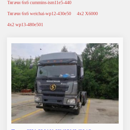
Тягачи 6x6 cummins-ism11e5-440
Тягачи 6x6 weichai-wp12-430e50
4x2 X6000
4x2 wp13-480e501