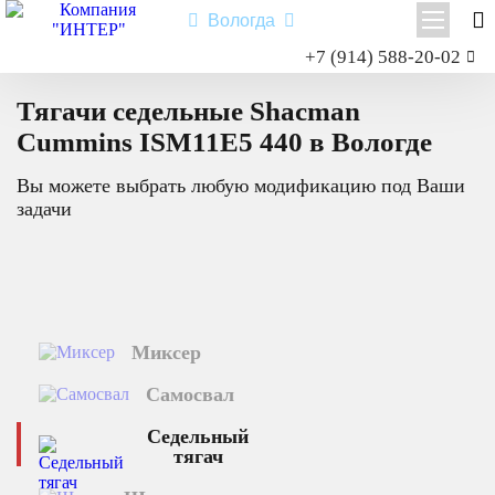
Вологда
Заказать звонок
+7 (914) 588-20-02
Главная
Каталог техники
Седельный тягач
Cummins ISM11E5 440
Shacman X3000
Тягачи седельные Shacman
Shacman X6000
Cummins ISM11E5 440 в Вологде
Миксер
Вы можете выбрать любую модификацию под Ваши
Самосвал
задачи
Седельный тягач
Шасси
Shacman X6000
Миксер
Типы:
самосвал
,
седельный тягач
,
шасси
,
миксер
.
Самосвал
Назначение: для перевозки сыпучих грузов; для перевозки
посредством полуприцепной техники грузов и оборудования;
Седельный
для установки на грузовую платформу различного
тягач
оборудования для коммунального и сельского хозяйства.