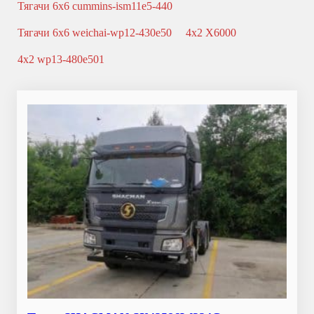
Тягачи 6x6 cummins-ism11e5-440
Тягачи 6x6 weichai-wp12-430e50
4x2 X6000
4x2 wp13-480e501