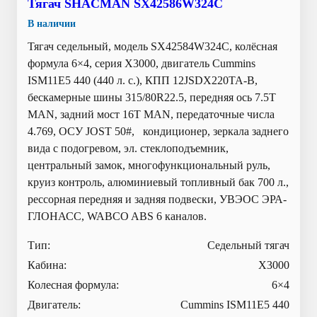
Тягач SHACMAN SX42586W324C
В наличии
Тягач седельный, модель SX42584W324C, колёсная
формула 6×4, серия X3000, двигатель Cummins
ISM11E5 440 (440 л. с.), КПП 12JSDX220TA-B,
бескамерные шины 315/80R22.5, передняя ось 7.5T
MAN, задний мост 16T MAN, передаточные числа
4.769, ОСУ JOST 50#, кондиционер, зеркала заднего
вида с подогревом, эл. стеклоподъемник,
центральный замок, многофункциональный руль,
круиз контроль, алюминиевый топливный бак 700 л.,
рессорная передняя и задняя подвески, УВЭОС ЭРА-
ГЛОНАСС, WABCO ABS 6 каналов.
Тип:
Седельный тягач
Кабина:
X3000
Колесная формула:
6×4
Двигатель:
Cummins ISM11E5 440