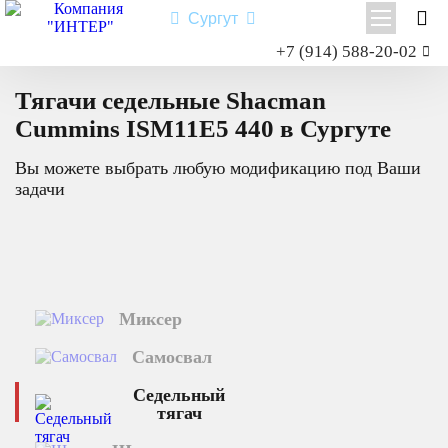
Сургут
Заказать звонок
+7 (914) 588-20-02
Главная
Каталог техники
Седельный тягач
Cummins ISM11E5 440
Shacman X3000
Тягачи седельные Shacman
Shacman X6000
Cummins ISM11E5 440 в Сургуте
Миксер
Вы можете выбрать любую модификацию под Ваши
Самосвал
задачи
Седельный тягач
Шасси
Shacman X6000
Миксер
Типы:
самосвал
,
седельный тягач
,
шасси
,
миксер
.
Самосвал
Назначение: для перевозки сыпучих грузов; для перевозки
посредством полуприцепной техники грузов и оборудования;
Седельный
для установки на грузовую платформу различного
тягач
оборудования для коммунального и сельского хозяйства.