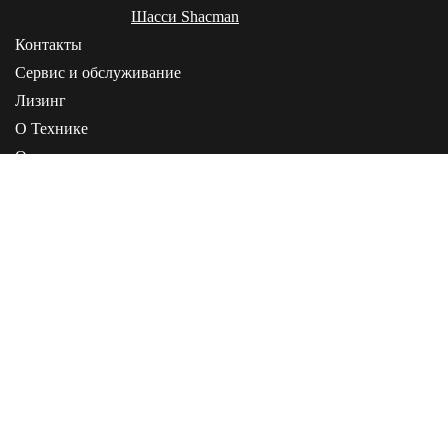
Шасси Shacman
Контакты
Сервис и обслуживание
Лизинг
О Технике
О компании
Статьи
Инструкции
+7 (495) 268-00-05
+7 (4162) 21-20-02
+7 (914) 588-20-02
160034 г. Вологда, ул. Возрождения, д. 72
Пн-Сб: с 9:00 до
19:00
Информация, представленная на сайте, не является публичной офертой
Политика конфиденциальности