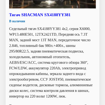
Тягач SHACMAN SX4188YY381
В наличии
Седельный тягач SX4188YY381 4x2, серия X6000,
WP13.480E501, 12TX2421TD, Передняя ось 7.3Т
MAN, задний мост 13T MAN, передаточное число
2.846, топливный бак 980л.+400л., шины
295/80R22.5, задняя пневматическая подвеска,
холодильник, автономный отопитель,
AEBS/ESC/ACC, система кругового обзора 360°,
FCW/LDW, аккумулятор 220Ah, электропривод
опрокидывания кабины, зеркала заднего вида с
электрообогревом, ССУ JOST#50, пневматическое
сиденье водителя, дисковые тормоза, алюминиевые
диски колес, система контроля давления в шинах,
инвертор на 220 вольт 1200W, люк.