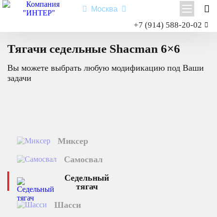
Москва
Заказать звонок
+7 (914) 588-20-02
Главная
Каталог техники
Седельный тягач
6×6
Shacman X3000
Тягачи седельные Shacman 6×6
Shacman X6000
Вы можете выбрать любую модификацию под Ваши
Миксер
задачи
Самосвал
Седельный тягач
Шасси
Миксер
Shacman X6000
Самосвал
Типы:
самосвал
,
седельный тягач
,
шасси
,
миксер
.
Седельный
Назначение: для перевозки сыпучих грузов; для перевозки
тягач
посредством полуприцепной техники грузов и оборудования;
для установки на грузовую платформу различного
Шасси
оборудования для коммунального и сельского хозяйства.