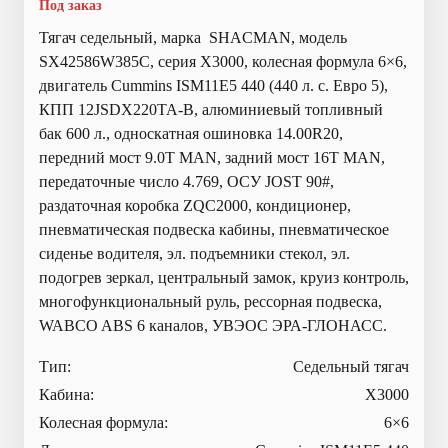
Под заказ
Тягач седельный, марка SHACMAN, модель
SX42586W385C, серия Х3000, колесная формула 6×6,
двигатель Cummins ISM11E5 440 (440 л. с. Евро 5),
КПП 12JSDX220TA-B, алюминиевый топливный
бак 600 л., односкатная ошиновка 14.00R20,
передний мост 9.0T MAN, задний мост 16T MAN,
передаточные число 4.769, ОСУ JOST 90#,
раздаточная коробка ZQC2000, кондиционер,
пневматическая подвеска кабины, пневматическое
сиденье водителя, эл. подъемники стекол, эл.
подогрев зеркал, центральный замок, круиз контроль,
многофункциональный руль, рессорная подвеска,
WABCO ABS 6 каналов, УВЭОС ЭРА-ГЛОНАСС.
Тип:
Седельный тягач
Кабина:
X3000
Колесная формула:
6×6