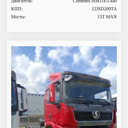
Двигатель:
Cummins ISM11E5 440
КПП:
12JSD200TA
Мосты:
13T MAN