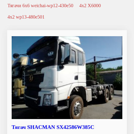
Тягачи 6x6 weichai-wp12-430e50
4x2 X6000
4x2 wp13-480e501
Тягач SHACMAN SX42586W385C