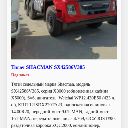
Тягач SHACMAN SX42586V385
Под заказ
Тягач седельный марка Shacman, модель
SX42586V385, серия Х3000 (обновлённая кабина
X5000), 6×6, двигатель Weichai WP12.430E50 (423 л.
с.), КПП 12JSDX220TA-B, односкатная ошиновка
14.00R20, передний мост 9.0T MAN, задний мост
16T MAN, передаточные числа 4.769, ОСУ JOST#90,
раздаточная коробка ZQC2000, кондиционер,