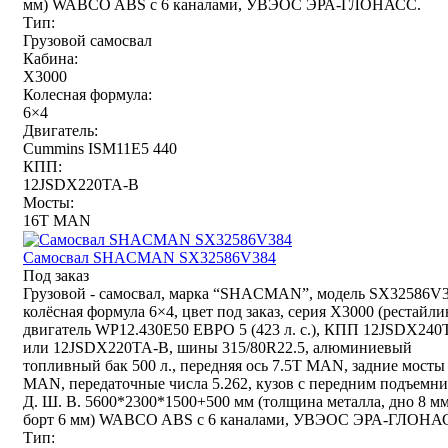
мм) WABCO ABS с 6 каналами, УВЭОС ЭРА-ГЛОНАСС.
Тип:
Грузовой самосвал
Кабина:
X3000
Колесная формула:
6×4
Двигатель:
Cummins ISM11E5 440
КПП:
12JSDX220TA-B
Мосты:
16T MAN
Самосвал SHACMAN SX32586V384
Под заказ
Грузовой - самосвал, марка “SHACMAN”, модель SX32586V3
колёсная формула 6×4, цвет под заказ, серия X3000 (рестайли
двигатель WP12.430E50 ЕВРО 5 (423 л. с.), КПП 12JSDX240
или 12JSDX220TA-B, шины 315/80R22.5, алюминиевый
топливный бак 500 л., передняя ось 7.5T MAN, задние мосты
MAN, передаточные числа 5.262, кузов с передним подъемни
Д. Ш. В. 5600*2300*1500+500 мм (толщина металла, дно 8 мм
борт 6 мм) WABCO ABS с 6 каналами, УВЭОС ЭРА-ГЛОНА
Тип: