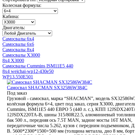
Колесная формула:
Кабина:
Двигатель:
Самосвалы 6x4
Самосвалы 6x6
Самосвалы 8x4
Самосвалы X3000
8x4 X3000
Самосвалы Cummins ISM11E5 440
8x4 weichai-wp12-430e50
WP13.550E501
Самосвал SHACMAN SX32586W384C
Под заказ
Грузовой - самосвал, марка “SHACMAN”, модель SX32586W
колёсная формула 6×4, цвет под заказ, серия Х3000, двигател
Cummins, ISM11E5 440 ЕВРО 5 (440 л. с.), КПП 12JSDX240T
12JSDX220TA-B, шины 315/80R22.5, алюминиевый топливн
бак 500 л., передняя ось 7.5T MAN, задние мосты 16T MAN,
передаточные числа 5.262, кузов с передним подъемником, Д
В. 5600*2300*1500+500 мм (толщина металла, дно 8 мм, борт