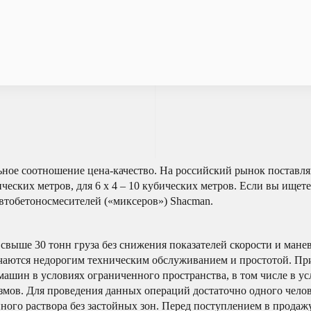
ное соотношение цена-качество. На российский рынок поставля
ических метров, для 6 х 4 – 10 кубических метров. Если вы ище
автобетоносмесителей («миксеров») Shacman.
свыше 30 тонн груза без снижения показателей скорости и ман
чаются недорогим техническим обслуживанием и простотой. Пр
ашин в условиях ограниченного пространства, в том числе в ус
мов. Для проведения данных операций достаточно одного челов
ного раствора без застойных зон. Перед поступлением в продаж