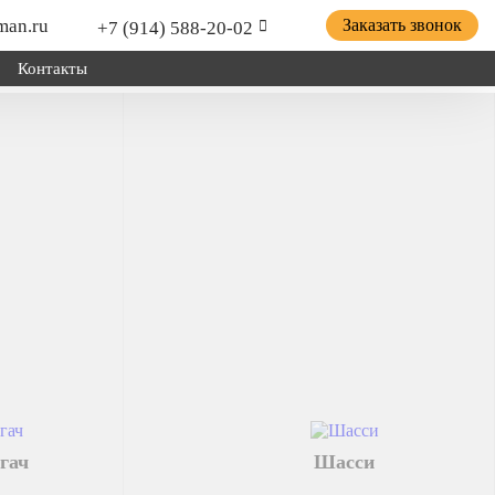
man.ru
Заказать звонок
+7 (914) 588-20-02
Контакты
ицепной техники грузов и оборудования; для установки
о хозяйства.
гач
Шасси