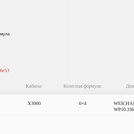
6e53
Кабина:
Колесная формула:
Дви
X3000
6×4
WEICHA
WP10.33