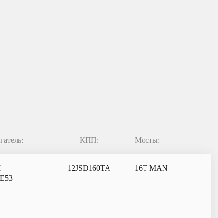
гатель:
КПП:
Мосты:
I
12JSD160TA
16T MAN
6E53