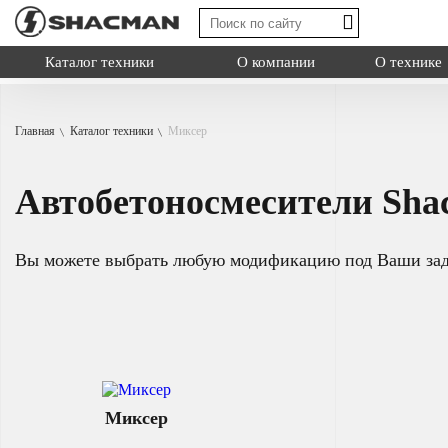
Каталог техники
О компании
О технике
Главная
Каталог техники
Миксер
Shacman X3000
Автобетоносмесители Sh
Shacman X6000
Shacman X600
Миксер
Типы:
самосва
Вы можете выбрать любую модификацию под Ваши за
Назначение: дл
Самосвал
на грузовую пл
Седельный тягач
Шасси
Смотреть
Миксер