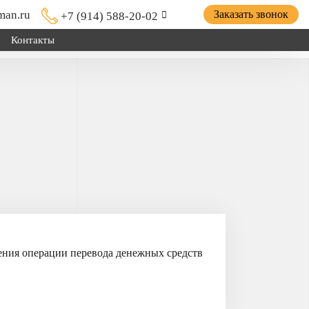
man.ru
Заказать звонок
+7 (914) 588-20-02
Контакты
ицепной техники грузов и оборудования; для установки
о хозяйства.
шения операции перевода денежных средств