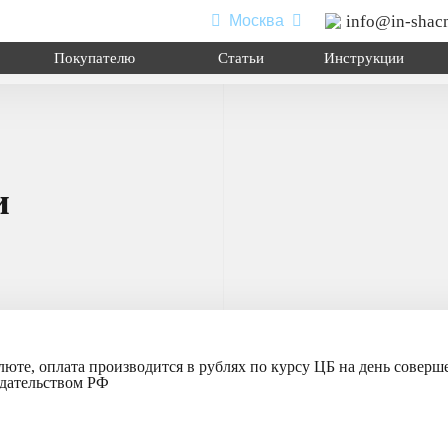
info@in-shac
Москва
Покупателю
Статьи
Инструкции
и
0
л
,
седельный тягач
,
шасси
,
миксер
.
я перевозки сыпучих грузов; для перевозки посредством полупр
атформу различного оборудования для коммунального и сельског
юте, оплата производится в рублях по курсу ЦБ на день совер
дательством РФ
 подробнее