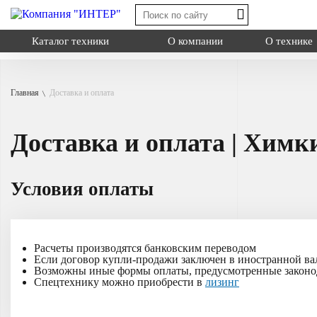
Каталог техники
О компании
О технике
Главная
Доставка и оплата
Shacman X3000
Shacman X6000
Доставка и оплата | Химк
Shacman X600
Миксер
Типы:
самосва
Назначение: дл
Условия оплаты
Самосвал
на грузовую пл
Седельный тягач
Шасси
Расчеты производятся банковским переводом
Если договор купли-продажи заключен в иностранной вал
Возможны иные формы оплаты, предусмотренные законо
Смотреть
Спецтехнику можно приобрести в
лизинг