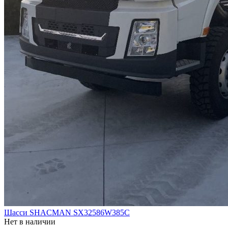
Шасси SHACMAN SX32586W385С
Нет в наличии