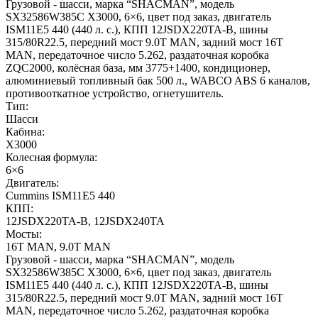
Грузовой - шасси, марка “SHACMAN”, модель
SX32586W385C X3000, 6×6, цвет под заказ, двигатель
ISM11E5 440 (440 л. с.), КПП 12JSDX220TA-B, шины
315/80R22.5, передний мост 9.0T MAN, задний мост 16T
MAN, передаточное число 5.262, раздаточная коробка
ZQC2000, колёсная база, мм 3775+1400, кондиционер,
алюминиевый топливный бак 500 л., WABCO ABS 6 каналов,
противооткатное устройство, огнетушитель.
Тип:
Шасси
Кабина:
X3000
Колесная формула:
6×6
Двигатель:
Cummins ISM11E5 440
КПП:
12JSDX220TA-B, 12JSDX240TA
Мосты:
16T MAN, 9.0T MAN
Грузовой - шасси, марка “SHACMAN”, модель
SX32586W385C X3000, 6×6, цвет под заказ, двигатель
ISM11E5 440 (440 л. с.), КПП 12JSDX220TA-B, шины
315/80R22.5, передний мост 9.0T MAN, задний мост 16T
MAN, передаточное число 5.262, раздаточная коробка