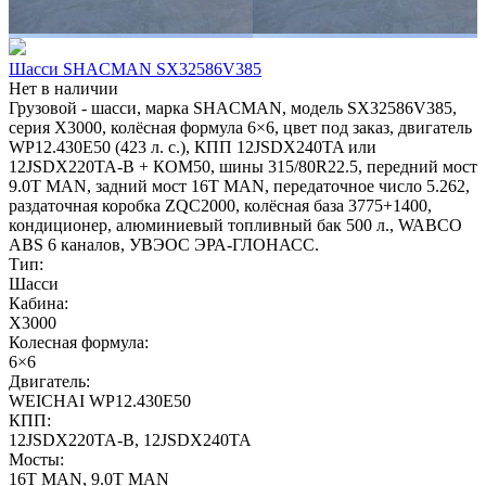
Шасси SHACMAN SX32586V385
Нет в наличии
Грузовой - шасси, марка SHACMAN, модель SX32586V385,
серия X3000, колёсная формула 6×6, цвет под заказ, двигатель
WP12.430E50 (423 л. с.), КПП 12JSDX240TA или
12JSDX220TA-B + КОМ50, шины 315/80R22.5, передний мост
9.0T MAN, задний мост 16T MAN, передаточное число 5.262,
раздаточная коробка ZQC2000, колёсная база 3775+1400,
кондиционер, алюминиевый топливный бак 500 л., WABCO
ABS 6 каналов, УВЭОС ЭРА-ГЛОНАСС.
Тип:
Шасси
Кабина:
X3000
Колесная формула:
6×6
Двигатель:
WEICHAI WP12.430E50
КПП:
12JSDX220TA-B, 12JSDX240TA
Мосты:
16T MAN, 9.0T MAN