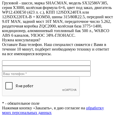
Грузовой - шасси, марка SHACMAN, модель SX32586V385,
серия X3000, колёсная формула 6×6, цвет под заказ, двигатель
WP12.430E50 (423 л. с.), КПП 12JSDX240TA или
12JSDX220TA-B + КОМ50, шины 315/80R22.5, передний мост
9.0T MAN, задний мост 16T MAN, передаточное число 5.262,
раздаточная коробка ZQC2000, колёсная база 3775+1400,
кондиционер, алюминиевый топливный бак 500 л., WABCO
ABS 6 каналов, УВЭОС ЭРА-ГЛОНАСС.
Нужна консультация?
Оставьте Ваш телефон. Наш специалист свяжется с Вами в
течение 10 минут, подберет необходимую технику и ответит
на все имеющиеся вопросы.
*
- обязательное поле
Нажимая кнопку «Заказать», я даю согласие на
обработку
моих персональных данных