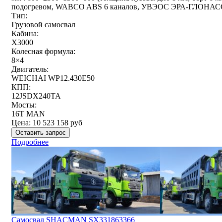
подогревом, WABCO ABS 6 каналов, УВЭОС ЭРА-ГЛОНАС
Тип:
Грузовой самосвал
Кабина:
X3000
Колесная формула:
8×4
Двигатель:
WEICHAI WP12.430E50
КПП:
12JSDX240TA
Мосты:
16T MAN
Цена:
10 523 158
руб
Оставить запрос
Подробнее
Самосвал SHACMAN SX331863366