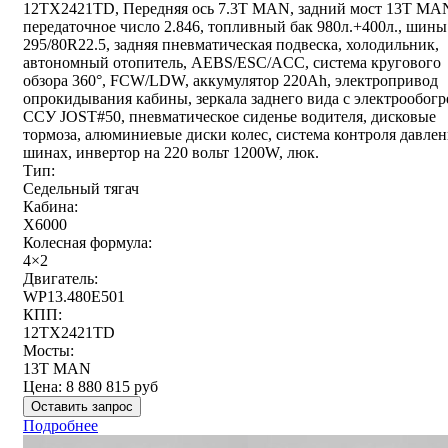
12TX2421TD, Передняя ось 7.3Т MAN, задний мост 13T MA
передаточное число 2.846, топливный бак 980л.+400л., шины
295/80R22.5, задняя пневматическая подвеска, холодильник,
автономный отопитель, AEBS/ESC/ACC, система кругового
обзора 360°, FCW/LDW, аккумулятор 220Ah, электропривод
опрокидывания кабины, зеркала заднего вида с электрообогр
ССУ JOST#50, пневматическое сиденье водителя, дисковые
тормоза, алюминиевые диски колес, система контроля давлен
шинах, инвертор на 220 вольт 1200W, люк.
Тип:
Седельный тягач
Кабина:
X6000
Колесная формула:
4×2
Двигатель:
WP13.480E501
КПП:
12TX2421TD
Мосты:
13T MAN
Цена:
8 880 815
руб
Оставить запрос
Подробнее