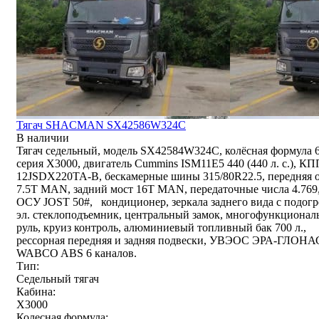
Тягач SHACMAN SX42586W324C
В наличии
Тягач седельный, модель SX42584W324C, колёсная формула 
серия X3000, двигатель Cummins ISM11E5 440 (440 л. с.), КП
12JSDX220TA-B, бескамерные шины 315/80R22.5, передняя 
7.5T MAN, задний мост 16T MAN, передаточные числа 4.769
ОСУ JOST 50#, кондиционер, зеркала заднего вида с подогр
эл. стеклоподъемник, центральный замок, многофункциона
руль, круиз контроль, алюминиевый топливный бак 700 л.,
рессорная передняя и задняя подвески, УВЭОС ЭРА-ГЛОНА
WABCO ABS 6 каналов.
Тип:
Седельный тягач
Кабина:
X3000
Колесная формула: