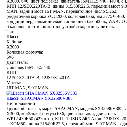
X3000, 6×6, цвет под заказ, двигатель ISM11E5 440 (440 л. с.),
КПП 12JSDX220TA-B, шины 315/80R22.5, передний мост 9.
MAN, задний мост 16T MAN, передаточное число 5.262,
раздаточная коробка ZQC2000, колёсная база, мм 3775+1400,
кондиционер, алюминиевый топливный бак 500 л., WABCO
6 каналов, противооткатное устройство, огнетушитель.
Тип:
Шасси
Кабина:
X3000
Колесная формула:
6×6
Двигатель:
Cummins ISM11E5 440
КПП:
12JSDX220TA-B, 12JSDX240TA
Мосты:
16T MAN, 9.0T MAN
Шасси SHACMAN SX32586V385
Нет в наличии
Грузовой - шасси, марка SHACMAN, модель SX32586V385, с
X3000, колёсная формула 6×6, цвет под заказ, двигатель
WP12.430E50 (423 л. с.), КПП 12JSDX240TA или 12JSDX22
+ КОМ50, шины 315/80R22.5, передний мост 9.0T MAN, зад