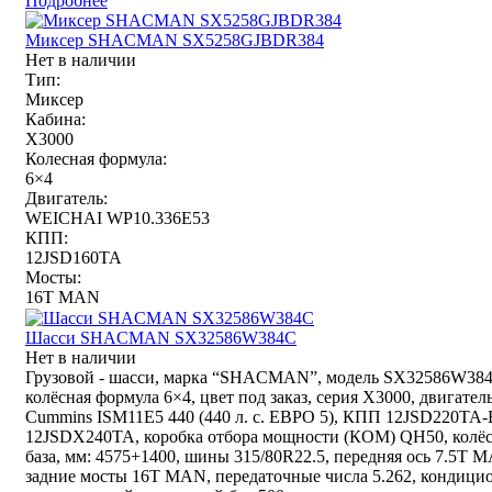
Подробнее
Миксер SHACMAN SX5258GJBDR384
Нет в наличии
Тип:
Миксер
Кабина:
X3000
Колесная формула:
6×4
Двигатель:
WEICHAI WP10.336E53
КПП:
12JSD160TA
Мосты:
16T MAN
Шасси SHACMAN SX32586W384C
Нет в наличии
Грузовой - шасси, марка “SHACMAN”, модель SX32586W384
колёсная формула 6×4, цвет под заказ, серия X3000, двигател
Cummins ISM11E5 440 (440 л. с. ЕВРО 5), КПП 12JSD220TA-
12JSDX240TA, коробка отбора мощности (КОМ) QH50, колё
база, мм: 4575+1400, шины 315/80R22.5, передняя ось 7.5T 
задние мосты 16T MAN, передаточные числа 5.262, кондицио