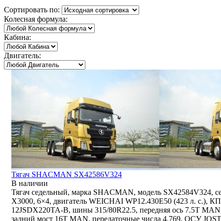
Сортировать по:
Колесная формула:
Кабина:
Двигатель:
Тягач SHACMAN SX42586V324
В наличии
Тягач седельный, марка SHACMAN, модель SX42584V324, с
Х3000, 6×4, двигатель WEICHAI WP12.430E50 (423 л. с.), К
12JSDX220TA-B, шины 315/80R22.5, передняя ось 7.5T MAN
задний мост 16T MAN, передаточные числа 4.769, ОСУ JOST