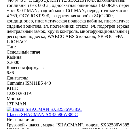
440 (440 л. с. Евро 5), КПП 12JSDX220TA-B, алюминиевый
топливный бак 600 л., односкатная ошиновка 14.00R20, пер
мост 9.0T MAN, задний мост 16T MAN, передаточные число
4.769, ОСУ JOST 90#, раздаточная коробка ZQC2000,
кондиционер, пневматическая подвеска кабины, пневматиче
сиденье водителя, эл. подъемники стекол, эл. подогрев зеркал
центральный замок, круиз контроль, многофункциональный 
рессорная подвеска, WABCO ABS 6 каналов, УВЭОС ЭРА-
ГЛОНАСС.
Тип:
Седельный тягач
Кабина:
X3000
Колесная формула:
6×6
Двигатель:
Cummins ISM11E5 440
КПП:
12JSD200TA
Мосты:
13T MAN
Шасси SHACMAN SX32586W385С
Нет в наличии
Грузовой - шасси, марка “SHACMAN”, модель SX32586W38