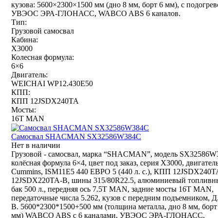
кузова: 5600×2300×1500 мм (дно 8 мм, борт 6 мм), с подогрев
УВЭОС ЭРА-ГЛОНАСС, WABCO ABS 6 каналов.
Тип:
Грузовой самосвал
Кабина:
X3000
Колесная формула:
6×6
Двигатель:
WEICHAI WP12.430E50
КПП:
КПП 12JSDX240TA
Мосты:
16T MAN
Самосвал SHACMAN SX32586W384C
Нет в наличии
Грузовой - самосвал, марка “SHACMAN”, модель SX32586W
колёсная формула 6×4, цвет под заказ, серия Х3000, двигател
Cummins, ISM11E5 440 ЕВРО 5 (440 л. с.), КПП 12JSDX240T
12JSDX220TA-B, шины 315/80R22.5, алюминиевый топливн
бак 500 л., передняя ось 7.5T MAN, задние мосты 16T MAN,
передаточные числа 5.262, кузов с передним подъемником, Д
В. 5600*2300*1500+500 мм (толщина металла, дно 8 мм, борт
мм) WABCO ABS с 6 каналами, УВЭОС ЭРА-ГЛОНАСС.