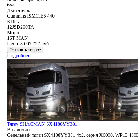
6×4
Двигатель:
Cummins ISM11E5 440
КПП:
12JSD200TA
Мосты:
16T MAN
Цена:
8 065 727
руб
Оставить запрос
Подробнее
Тягач SHACMAN SX4188YY381
В наличии
Седельный тягач SX4188YY381 4x2, серия X6000, WP13.480