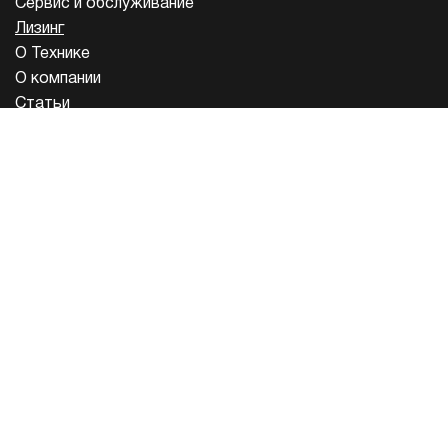
Сервис и обслуживание
Лизинг
О Технике
О компании
Статьи
Инструкции
+7 (495) 268-00-05
+7 (4162) 21-20-02
+7 (914) 588-20-02
Информация, представленная на сайте, не является публичной
офертой
Политика конфиденциальности
Карта сайта
Evorate - Разработка сайта
© 2026 ООО «ИНТЕР» - ОФИЦИАЛЬНЫЙ ДИЛЕР SHACMAN ИНН
2801244771, ОГРН 1182801009456