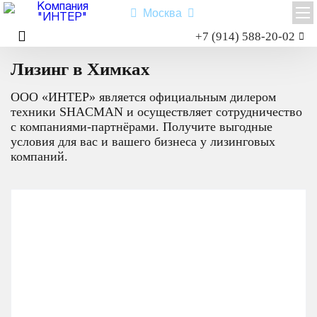
Москва
Заказать звонок
+7 (914) 588-20-02
Главная
Лизинг
Лизинг в Химках
Shacman X3000
Shacman X6000
ООО «ИНТЕР» является официальным дилером
Миксер
техники SHACMAN и осуществляет сотрудничество
Самосвал
с компаниями-партнёрами. Получите выгодные
Седельный тягач
условия для вас и вашего бизнеса у лизинговых
Шасси
компаний.
Shacman X6000
Типы:
самосвал
,
седельный тягач
,
шасси
,
миксер
.
Назначение: для перевозки сыпучих грузов; для перевозки
посредством полуприцепной техники грузов и оборудования;
для установки на грузовую платформу различного
оборудования для коммунального и сельского хозяйства.