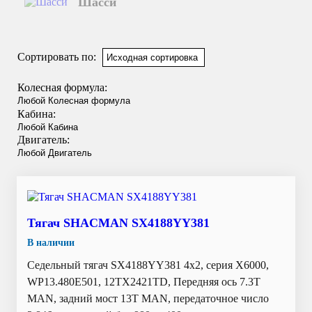
Шасси
Смотреть подробнее
Сортировать по:
Колесная формула:
Кабина:
Двигатель:
Тягач SHACMAN SX4188YY381
В наличии
Седельный тягач SX4188YY381 4x2, серия X6000,
WP13.480E501, 12TX2421TD, Передняя ось 7.3Т
MAN, задний мост 13T MAN, передаточное число