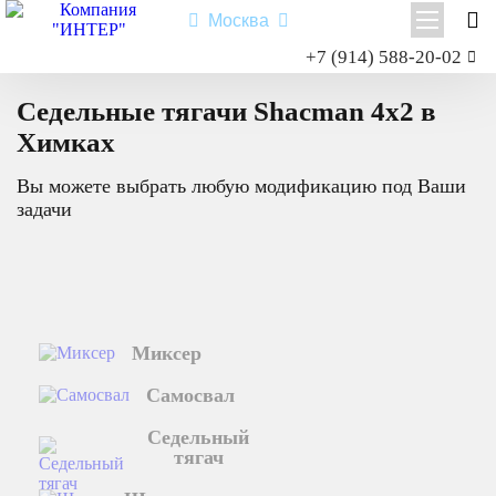
Москва
Заказать звонок
+7 (914) 588-20-02
Главная
Седельный тягач
Каталог техники
4х2
Shacman X3000
Седельные тягачи Shacman 4x2 в
Shacman X6000
Химках
Миксер
Вы можете выбрать любую модификацию под Ваши
Самосвал
задачи
Седельный тягач
Шасси
Shacman X6000
Миксер
Типы:
самосвал
,
седельный тягач
,
шасси
,
миксер
.
Самосвал
Назначение: для перевозки сыпучих грузов; для перевозки
посредством полуприцепной техники грузов и оборудования;
Седельный
для установки на грузовую платформу различного
тягач
оборудования для коммунального и сельского хозяйства.