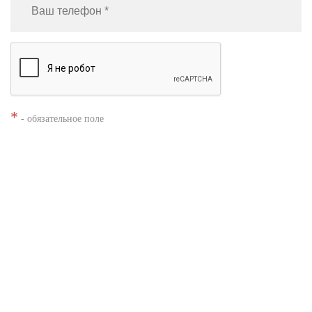
*
- обязательное поле
Нажимая кнопку «Заказать», я даю согласие на
обработку моих
персональных данных
Заказать звонок
Shacman X3000
Shacman X6000
Автобетоносмесители Shacman
Каталог техники