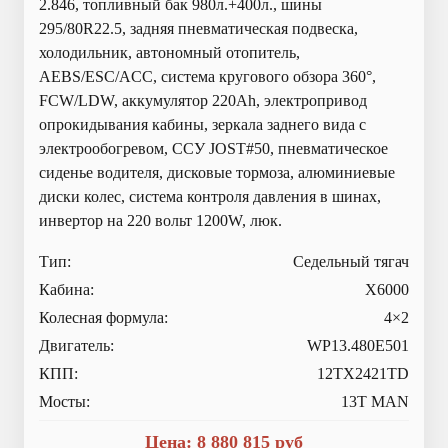
2.846, топливный бак 980л.+400л., шины
295/80R22.5, задняя пневматическая подвеска,
холодильник, автономный отопитель,
AEBS/ESC/ACC, система кругового обзора 360°,
FCW/LDW, аккумулятор 220Ah, электропривод
опрокидывания кабины, зеркала заднего вида с
электрообогревом, ССУ JOST#50, пневматическое
сиденье водителя, дисковые тормоза, алюминиевые
диски колес, система контроля давления в шинах,
инвертор на 220 вольт 1200W, люк.
Тип:
Седельный тягач
Кабина:
X6000
Колесная формула:
4×2
Двигатель:
WP13.480E501
КПП:
12TX2421TD
Мосты:
13T MAN
Цена:
8 880 815
руб