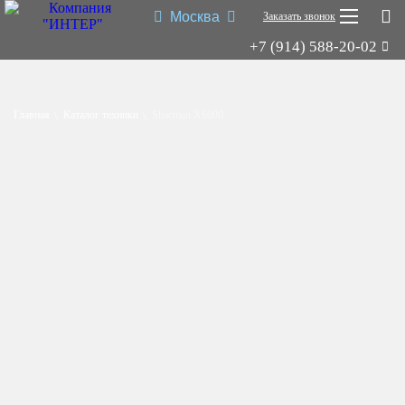
Москва
Заказать звонок
+7 (914) 588-20-02
Shacman X3000
Shacman X6000
Главная
Каталог техники
Shacman X6000
Миксер
Самосвал
Седельный тягач
Шасси
Shacman X6000
Типы:
самосвал
,
седельный тягач
,
шасси
,
миксер
.
Назначение: для перевозки сыпучих грузов; для перевозки
посредством полуприцепной техники грузов и оборудования;
для установки на грузовую платформу различного
оборудования для коммунального и сельского хозяйства.