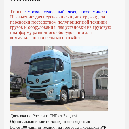
Типы:
самосвал
,
седельный тягач
,
шасси
,
миксер
.
Назначение: для перевозки сыпучих грузов; для
перевозки посредством полуприцепной техники
грузов и оборудования; для установки на грузовую
платформу различного оборудования для
коммунального и сельского хозяйства.
Доставка по России и СНГ от 2х дней
Официальная гарантия завода-производителя
Более 100 единиц техники на торговых площадках РФ