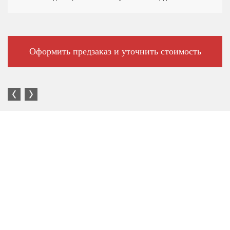
Оформить предзаказ и уточнить стоимость
Большой выбор автотехники в наличии и под заказ.
Наличие торговых площадок по всей стране.
Вся техника ввезена на территорию РФ официально.
Имеет Одобрение типа транспортного средства (ОТТС).
Сертифицированные сервис-партнёры по всей России.
Собственные выездные бригады и сопровождение ПО.