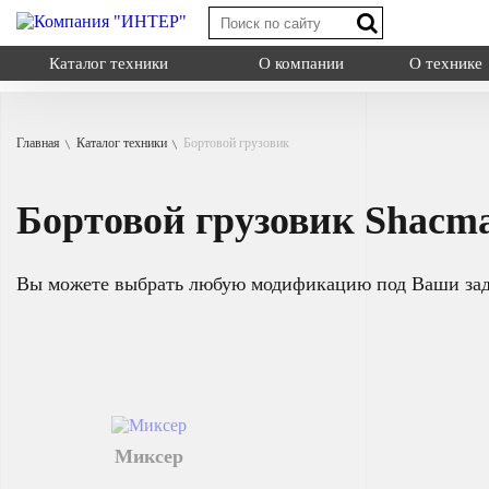
Каталог техники
О компании
О технике
Главная
Каталог техники
Бортовой грузовик
Shacman X3000
Shacman X6000
Бортовой грузовик Shacm
Shacman X600
Миксер
Типы:
самосва
Назначение: дл
Вы можете выбрать любую модификацию под Ваши за
Самосвал
на грузовую пл
Седельный тягач
Шасси
Смотреть
Миксер