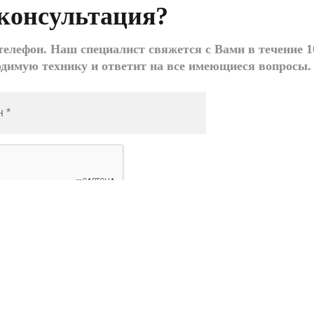
консультация?
елефон. Наш специалист свяжется с Вами в течение 1
одимую технику и ответит на все имеющиеся вопросы.
ле
азать», я даю согласие на
обработку моих
ых
Заказать звонок