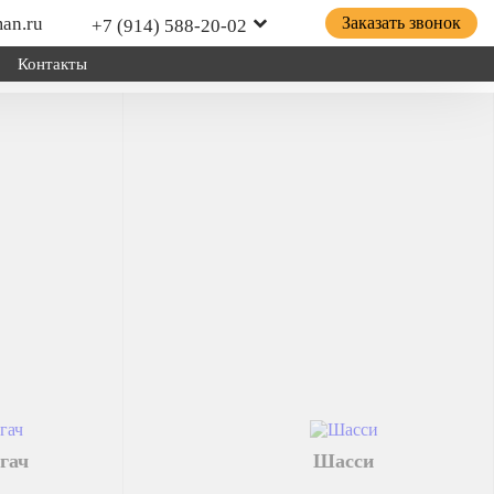
an.ru
Заказать звонок
+7 (914) 588-20-02
Контакты
ицепной техники грузов и оборудования; для установки
о хозяйства.
гач
Шасси