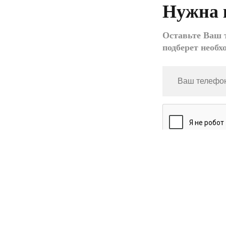
Нужна 
Оставьте Ваш т
подберет необх
*
- обязательное по
Нажимая кнопку «Зак
персональных данн