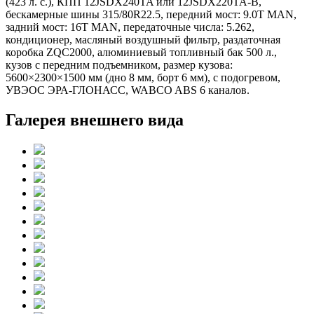
(423 л. с.), КПП 12JSDX240TA или 12JSDX220TA-B,
бескамерные шины 315/80R22.5, передний мост: 9.0T MAN,
задний мост: 16T MAN, передаточные числа: 5.262,
кондиционер, масляный воздушный фильтр, раздаточная
коробка ZQC2000, алюминиевый топливный бак 500 л.,
кузов с передним подъемником, размер кузова:
5600×2300×1500 мм (дно 8 мм, борт 6 мм), с подогревом,
УВЭОС ЭРА-ГЛОНАСС, WABCO ABS 6 каналов.
Галерея внешнего вида