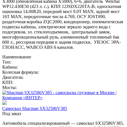
Х3000 (обновлённая кабина X5000), 6×6, двигатель Weichai
WP12.430E50 (423 л. с.), КПП 12JSDX220TA-B, односкатная
ошиновка 14.00R20, передний мост 9.0T MAN, задний мост
16T MAN, передаточные числа 4.769, ОСУ JOST#90,
раздаточная коробка ZQC2000, кондиционер, пневматическая
подвеска кабины, электрическое зеркало заднего вида с
подогревом, эл. стеклоподъемник, центральный замок,
многофункциональный руль, алюминиевый топливный бак
600 л., рессорная передняя и задняя подвески, УВЭОС ЭРА-
ГЛОНАСС, WABCO ABS 6 каналов.
Наименование
Тип:
Кабина:
Колесная формула:
Двигатель:
КПП:
Мосты:
Самосвал Shacman SX32586V385
Под заказ
Автомобиль специализированный — самосвал SX32586V385,