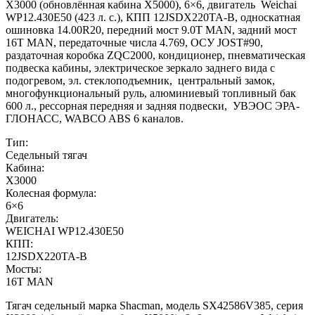
Х3000 (обновлённая кабина X5000), 6×6, двигатель Weichai
WP12.430E50 (423 л. с.), КПП 12JSDX220TA-B, односкатная
ошиновка 14.00R20, передний мост 9.0T MAN, задний мост
16T MAN, передаточные числа 4.769, ОСУ JOST#90,
раздаточная коробка ZQC2000, кондиционер, пневматическая
подвеска кабины, электрическое зеркало заднего вида с
подогревом, эл. стеклоподъемник, центральный замок,
многофункциональный руль, алюминиевый топливный бак
600 л., рессорная передняя и задняя подвески, УВЭОС ЭРА-
ГЛОНАСС, WABCO ABS 6 каналов.
Тип:
Седельный тягач
Кабина:
X3000
Колесная формула:
6×6
Двигатель:
WEICHAI WP12.430E50
КПП:
12JSDX220TA-B
Мосты:
16T MAN
Тягач седельный марка Shacman, модель SX42586V385, серия