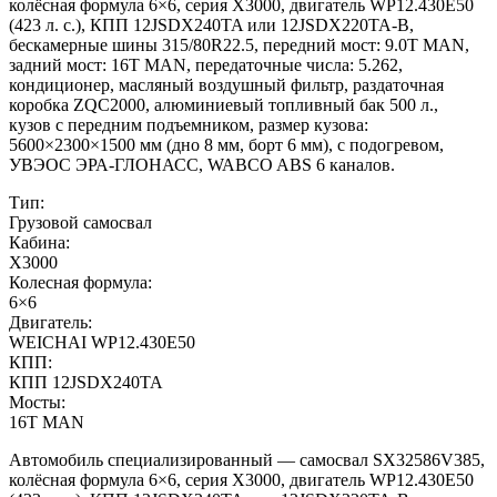
колёсная формула 6×6, серия X3000, двигатель WP12.430E50
(423 л. с.), КПП 12JSDX240TA или 12JSDX220TA-B,
бескамерные шины 315/80R22.5, передний мост: 9.0T MAN,
задний мост: 16T MAN, передаточные числа: 5.262,
кондиционер, масляный воздушный фильтр, раздаточная
коробка ZQC2000, алюминиевый топливный бак 500 л.,
кузов с передним подъемником, размер кузова:
5600×2300×1500 мм (дно 8 мм, борт 6 мм), с подогревом,
УВЭОС ЭРА-ГЛОНАСС, WABCO ABS 6 каналов.
Тип:
Грузовой самосвал
Кабина:
X3000
Колесная формула:
6×6
Двигатель:
WEICHAI WP12.430E50
КПП:
КПП 12JSDX240TA
Мосты:
16T MAN
Автомобиль специализированный — самосвал SX32586V385,
колёсная формула 6×6, серия X3000, двигатель WP12.430E50