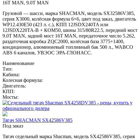
16T MAN, 9.0T MAN
Грузовой — шасси, марка SHACMAN, модель SX32586V385,
серия X3000, колёсная формула 6×6, цвет под заказ, двигатель
WP12.430E50 (423 л. с.), КПП 12JSDX240TA или
12JSDX220TA-B + КОМ50, шины 315/80R22.5, передний мост
9.0T MAN, задний мост 16T MAN, передаточное число 5.262,
раздаточная коробка ZQC2000, колёсная база 3775+1400,
кондиционер, алюминиевый топливный бак 500 л., WABCO
ABS 6 каналов, УВЭОС ЭРА-ГЛОНАСС.
Наименование
Тип:
Кабина:
Колесная формула:
Двигатель:
КПП:
Мосты:
Тягач SHACMAN SX42586V385
Под заказ
Тягач седельный марка Shacman, модель SX42586V385, серия