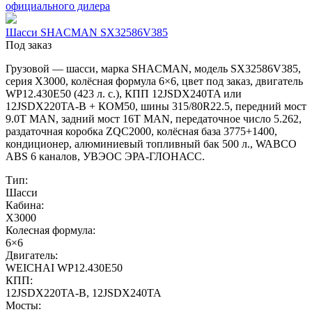
Шасси SHACMAN SX32586V385
Под заказ
Грузовой — шасси, марка SHACMAN, модель SX32586V385,
серия X3000, колёсная формула 6×6, цвет под заказ, двигатель
WP12.430E50 (423 л. с.), КПП 12JSDX240TA или
12JSDX220TA-B + КОМ50, шины 315/80R22.5, передний мост
9.0T MAN, задний мост 16T MAN, передаточное число 5.262,
раздаточная коробка ZQC2000, колёсная база 3775+1400,
кондиционер, алюминиевый топливный бак 500 л., WABCO
ABS 6 каналов, УВЭОС ЭРА-ГЛОНАСС.
Тип:
Шасси
Кабина:
X3000
Колесная формула:
6×6
Двигатель:
WEICHAI WP12.430E50
КПП:
12JSDX220TA-B, 12JSDX240TA
Мосты: