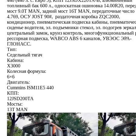
440 (440 л. с. Евро 5), КПП 12JSDX220TA-B, алюминиевый
топливный бак 600 л., односкатная ошиновка 14.00R20, пер
мост 9.0T MAN, задний мост 16T MAN, передаточные число
4.769, ОСУ JOST 90#, раздаточная коробка ZQC2000,
кондиционер, пневматическая подвеска кабины, пневматиче
сиденье водителя, эл. подъемники стекол, эл. подогрев зеркал
центральный замок, круиз контроль, многофункциональный 
рессорная подвеска, WABCO ABS 6 каналов, УВЭОС ЭРА-
ГЛОНАСС.
Тип:
Седельный тягач
Кабина:
X3000
Колесная формула:
6×6
Двигатель:
Cummins ISM11E5 440
КПП:
12JSD200TA
Мосты:
13T MAN