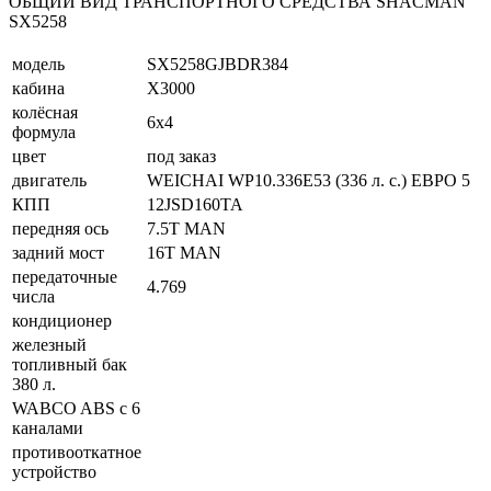
ОБЩИЙ ВИД ТРАНСПОРТНОГО СРЕДСТВА SHACMAN
SX5258
модель
SX5258GJBDR384
кабина
X3000
колёсная
6х4
формула
цвет
под заказ
двигатель
WEICHAI WP10.336E53 (336 л. с.) ЕВРО 5
КПП
12JSD160TA
передняя ось
7.5T MAN
задний мост
16T MAN
передаточные
4.769
числа
кондиционер
железный
топливный бак
380 л.
WABCO ABS с 6
каналами
противооткатное
устройство