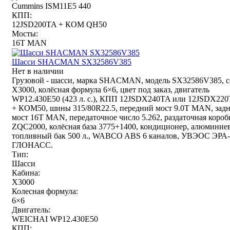
Cummins ISM11E5 440
КПП:
12JSD200TA + КОМ QH50
Мосты:
16T MAN
Шасси SHACMAN SX32586V385
Нет в наличии
Грузовой - шасси, марка SHACMAN, модель SX32586V385, с
X3000, колёсная формула 6×6, цвет под заказ, двигатель
WP12.430E50 (423 л. с.), КПП 12JSDX240TA или 12JSDX22
+ КОМ50, шины 315/80R22.5, передний мост 9.0T MAN, зад
мост 16T MAN, передаточное число 5.262, раздаточная короб
ZQC2000, колёсная база 3775+1400, кондиционер, алюминие
топливный бак 500 л., WABCO ABS 6 каналов, УВЭОС ЭРА-
ГЛОНАСС.
Тип:
Шасси
Кабина:
X3000
Колесная формула:
6×6
Двигатель:
WEICHAI WP12.430E50
КПП: