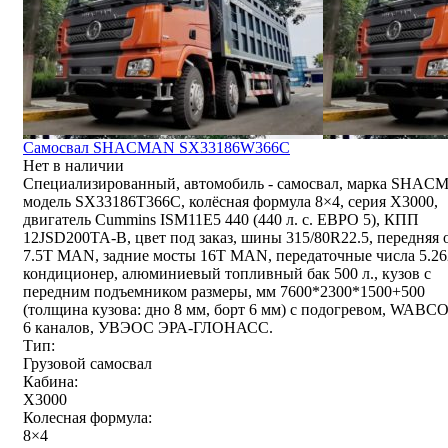
Самосвал SHACMAN SX33186W366C
Нет в наличии
Специализированный, автомобиль - самосвал, марка SHAC
модель SX33186T366С, колёсная формула 8×4, серия X3000,
двигатель Cummins ISM11E5 440 (440 л. с. ЕВРО 5), КПП
12JSD200TA-В, цвет под заказ, шины 315/80R22.5, передняя 
7.5T MAN, задние мосты 16T MAN, передаточные числа 5.26
кондиционер, алюминиевый топливный бак 500 л., кузов с
передним подъемником размеры, мм 7600*2300*1500+500
(толщина кузова: дно 8 мм, борт 6 мм) с подогревом, WABC
6 каналов, УВЭОС ЭРА-ГЛОНАСС.
Тип:
Грузовой самосвал
Кабина:
X3000
Колесная формула:
8×4