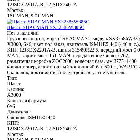
12JSDX220TA-B, 12JSDX240TA
Мосты:
16T MAN, 9.0T MAN
Шасси SHACMAN SX32586W385С
Нет в наличии
Грузовой - шасси, марка “SHACMAN”, модель SX32586W38
X3000, 6×6, цвет под заказ, двигатель ISM11E5 440 (440 л. с.),
КПП 12JSDX220TA-B, шины 315/80R22.5, передний мост 9.
MAN, задний мост 16T MAN, передаточное число 5.262,
раздаточная коробка ZQC2000, колёсная база, мм 3775+1400,
кондиционер, алюминиевый топливный бак 500 л., WABCO
6 каналов, противооткатное устройство, огнетушитель.
Тип:
Шасси
Кабина:
X3000
Колесная формула:
6×6
Двигатель:
Cummins ISM11E5 440
КПП:
12JSDX220TA-B, 12JSDX240TA
Мосты:
16T MAN, 9.0T MAN