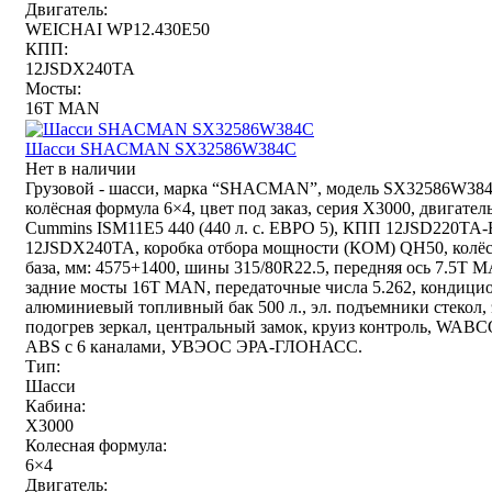
Двигатель:
WEICHAI WP12.430E50
КПП:
12JSDX240TA
Мосты:
16T MAN
Шасси SHACMAN SX32586W384C
Нет в наличии
Грузовой - шасси, марка “SHACMAN”, модель SX32586W384
колёсная формула 6×4, цвет под заказ, серия X3000, двигател
Cummins ISM11E5 440 (440 л. с. ЕВРО 5), КПП 12JSD220TA-
12JSDX240TA, коробка отбора мощности (КОМ) QH50, колё
база, мм: 4575+1400, шины 315/80R22.5, передняя ось 7.5T 
задние мосты 16T MAN, передаточные числа 5.262, кондицио
алюминиевый топливный бак 500 л., эл. подъемники стекол, 
подогрев зеркал, центральный замок, круиз контроль, WAB
ABS с 6 каналами, УВЭОС ЭРА-ГЛОНАСС.
Тип:
Шасси
Кабина:
X3000
Колесная формула:
6×4
Двигатель: