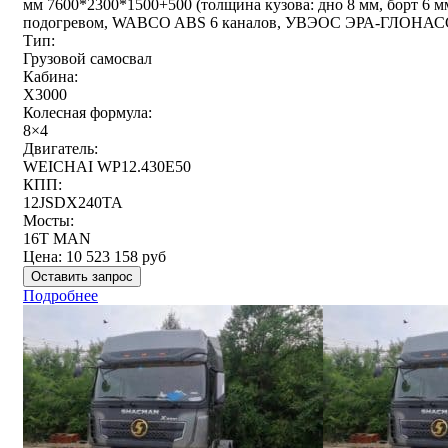
мм 7600*2300*1500+500 (толщина кузова: дно 8 мм, борт 6 м
подогревом, WABCO ABS 6 каналов, УВЭОС ЭРА-ГЛОНАС
Тип:
Грузовой самосвал
Кабина:
X3000
Колесная формула:
8×4
Двигатель:
WEICHAI WP12.430E50
КПП:
12JSDX240TA
Мосты:
16T MAN
Цена:
10 523 158
руб
Оставить запрос
Подробнее