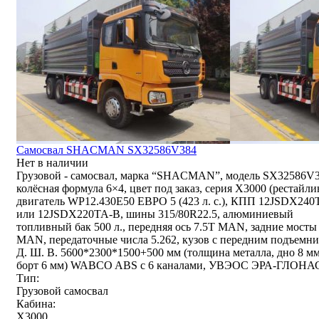
Самосвал SHACMAN SX32586V384
Нет в наличии
Грузовой - самосвал, марка “SHACMAN”, модель SX32586V3
колёсная формула 6×4, цвет под заказ, серия X3000 (рестайли
двигатель WP12.430E50 ЕВРО 5 (423 л. с.), КПП 12JSDX240
или 12JSDX220TA-B, шины 315/80R22.5, алюминиевый
топливный бак 500 л., передняя ось 7.5T MAN, задние мосты
MAN, передаточные числа 5.262, кузов с передним подъемни
Д. Ш. В. 5600*2300*1500+500 мм (толщина металла, дно 8 мм
борт 6 мм) WABCO ABS с 6 каналами, УВЭОС ЭРА-ГЛОНА
Тип:
Грузовой самосвал
Кабина:
X3000