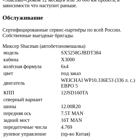
зависимости что наступит раньше.
Обслуживание
Сертифицированные сервис-партнёры по всей России.
Собственные выездные бригады.
Миксер Shacman (автобетономешалка)
модель
SX5258GJBDT384
кабина
X3000
колёсная формула
6х4
цвет
под заказ
WEICHAI WP10.336E53 (336 л. с.)
двигатель
ЕВРО 5
КПП
12JSD160TA
северный вариант
шины
12.00R20
передняя ось
7.5T MAN
задний мост
16T MAN
передаточные числа
4.769
рулевое управление
(пр-во Китая)