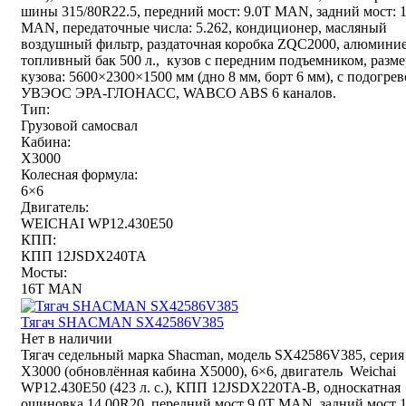
шины 315/80R22.5, передний мост: 9.0T MAN, задний мост: 
MAN, передаточные числа: 5.262, кондиционер, масляный
воздушный фильтр, раздаточная коробка ZQC2000, алюмини
топливный бак 500 л., кузов с передним подъемником, разме
кузова: 5600×2300×1500 мм (дно 8 мм, борт 6 мм), с подогрев
УВЭОС ЭРА-ГЛОНАСС, WABCO ABS 6 каналов.
Тип:
Грузовой самосвал
Кабина:
X3000
Колесная формула:
6×6
Двигатель:
WEICHAI WP12.430E50
КПП:
КПП 12JSDX240TA
Мосты:
16T MAN
Тягач SHACMAN SX42586V385
Нет в наличии
Тягач седельный марка Shacman, модель SX42586V385, серия
Х3000 (обновлённая кабина X5000), 6×6, двигатель Weichai
WP12.430E50 (423 л. с.), КПП 12JSDX220TA-B, односкатная
ошиновка 14.00R20, передний мост 9.0T MAN, задний мост 