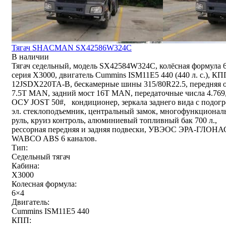
Тягач SHACMAN SX42586W324C
В наличии
Тягач седельный, модель SX42584W324C, колёсная формула 
серия X3000, двигатель Cummins ISM11E5 440 (440 л. с.), КП
12JSDX220TA-B, бескамерные шины 315/80R22.5, передняя 
7.5T MAN, задний мост 16T MAN, передаточные числа 4.769
ОСУ JOST 50#, кондиционер, зеркала заднего вида с подогр
эл. стеклоподъемник, центральный замок, многофункциона
руль, круиз контроль, алюминиевый топливный бак 700 л.,
рессорная передняя и задняя подвески, УВЭОС ЭРА-ГЛОНА
WABCO ABS 6 каналов.
Тип:
Седельный тягач
Кабина:
X3000
Колесная формула:
6×4
Двигатель:
Cummins ISM11E5 440
КПП: