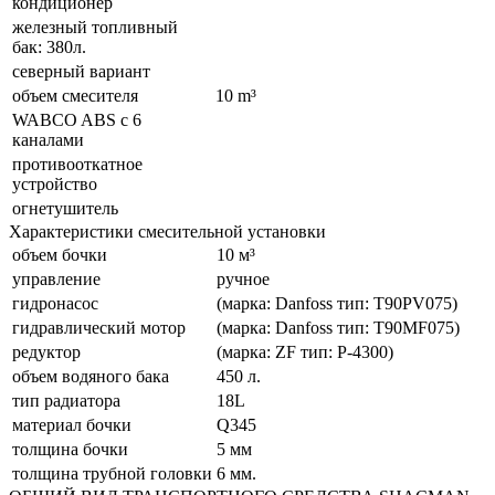
кондиционер
железный топливный
бак: 380л.
северный вариант
объем смесителя
10 m³
WABCO ABS с 6
каналами
противооткатное
устройство
огнетушитель
Характеристики смесительной установки
объем бочки
10 м³
управление
ручное
гидронасос
(марка: Danfoss тип: T90PV075)
гидравлический мотор
(марка: Danfoss тип: T90MF075)
редуктор
(марка: ZF тип: P-4300)
объем водяного бака
450 л.
тип радиатора
18L
материал бочки
Q345
толщина бочки
5 мм
толщина трубной головки
6 мм.