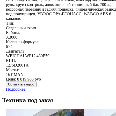
руль, круиз контроль, алюминиевый топливный бак 700 л.,
рессорная передняя и задняя подвеска, гидравлическая разво
под полуприцеп, УВЭОС ЭРА-ГЛОНАСС, WABCO ABS 6
каналов.
Тип:
Седельный тягач
Кабина:
X3000
Колесная формула:
6×4
Двигатель:
WEICHAI WP12.430E50
КПП:
12JSD200TA
Мосты:
16T MAN
Цена:
8 819 988
руб
Оставить запрос
Подробнее
Техника под заказ