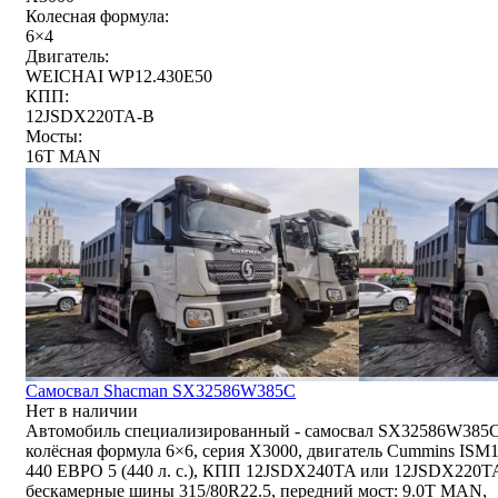
Колесная формула:
6×4
Двигатель:
WEICHAI WP12.430E50
КПП:
12JSDX220TA-B
Мосты:
16T MAN
Самосвал Shacman SX32586W385C
Нет в наличии
Автомобиль специализированный - самосвал SX32586W385C
колёсная формула 6×6, серия X3000, двигатель Cummins ISM
440 ЕВРО 5 (440 л. с.), КПП 12JSDX240TA или 12JSDX220T
бескамерные шины 315/80R22.5, передний мост: 9.0T MAN,