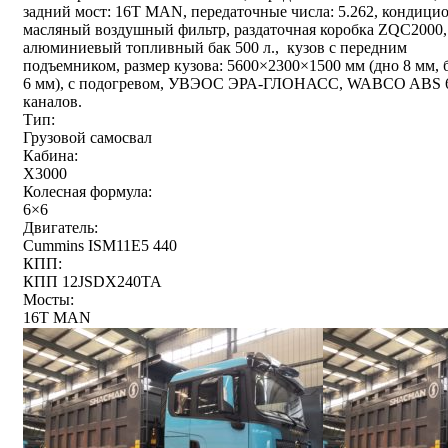
задний мост: 16T MAN, передаточные числа: 5.262, кондицио
масляный воздушный фильтр, раздаточная коробка ZQC2000,
алюминиевый топливный бак 500 л., кузов с передним
подъемником, размер кузова: 5600×2300×1500 мм (дно 8 мм, 
6 мм), с подогревом, УВЭОС ЭРА-ГЛОНАСС, WABCO ABS 
каналов.
Тип:
Грузовой самосвал
Кабина:
X3000
Колесная формула:
6×6
Двигатель:
Cummins ISM11E5 440
КПП:
КПП 12JSDX240TA
Мосты:
16T MAN