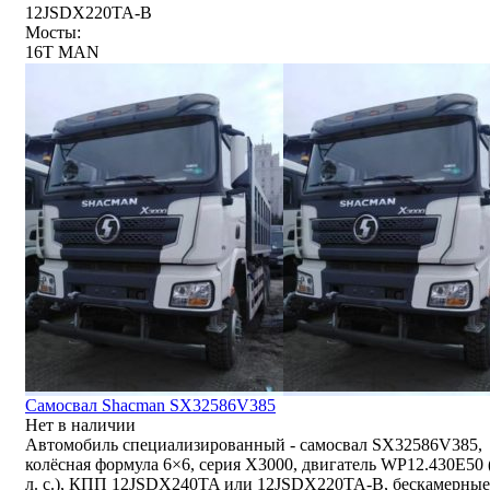
12JSDX220TA-B
Мосты:
16T MAN
Самосвал Shacman SX32586V385
Нет в наличии
Автомобиль специализированный - самосвал SX32586V385,
колёсная формула 6×6, серия X3000, двигатель WP12.430E50 
л. с.), КПП 12JSDX240TA или 12JSDX220TA-B, бескамерные