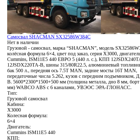
Самосвал SHACMAN SX32586W384C
Нет в наличии
Грузовой - самосвал, марка “SHACMAN”, модель SX32586W
колёсная формула 6×4, цвет под заказ, серия Х3000, двигател
Cummins, ISM11E5 440 ЕВРО 5 (440 л. с.), КПП 12JSDX240T
12JSDX220TA-B, шины 315/80R22.5, алюминиевый топливн
бак 500 л., передняя ось 7.5T MAN, задние мосты 16T MAN,
передаточные числа 5.262, кузов с передним подъемником, Д
В. 5600*2300*1500+500 мм (толщина металла, дно 8 мм, борт
мм) WABCO ABS с 6 каналами, УВЭОС ЭРА-ГЛОНАСС.
Тип:
Грузовой самосвал
Кабина:
X3000
Колесная формула:
6×4
Двигатель:
Cummins ISM11E5 440
КПП: