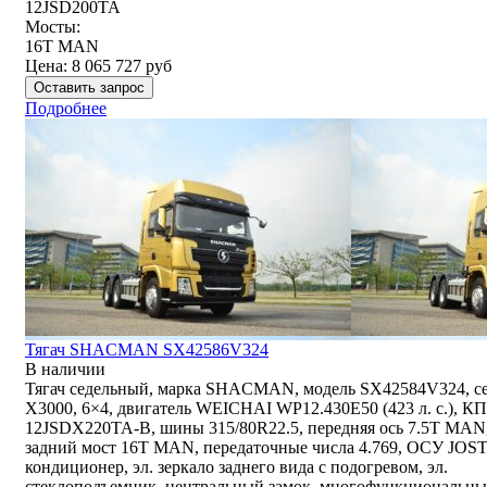
12JSD200TA
Мосты:
16T MAN
Цена:
8 065 727
руб
Оставить запрос
Подробнее
Тягач SHACMAN SX42586V324
В наличии
Тягач седельный, марка SHACMAN, модель SX42584V324, с
Х3000, 6×4, двигатель WEICHAI WP12.430E50 (423 л. с.), К
12JSDX220TA-B, шины 315/80R22.5, передняя ось 7.5T MAN
задний мост 16T MAN, передаточные числа 4.769, ОСУ JOST
кондиционер, эл. зеркало заднего вида с подогревом, эл.
стеклоподъемник, центральный замок, многофункциональн