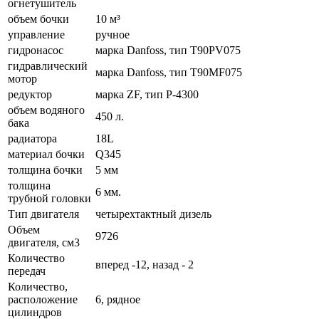
огнетушитель
объем бочки
10 м³
управление
ручное
гидронасос
марка Danfoss, тип T90PV075
гидравлический
марка Danfoss, тип T90MF075
мотор
редуктор
марка ZF, тип P-4300
объем водяного
450 л.
бака
радиатора
18L
материал бочки
Q345
толщина бочки
5 мм
толщина
6 мм.
трубной головки
Тип двигателя
четырехтактный дизель
Объем
9726
двигателя, см3
Количество
вперед -12, назад - 2
передач
Количество,
расположение
6, рядное
цилиндров