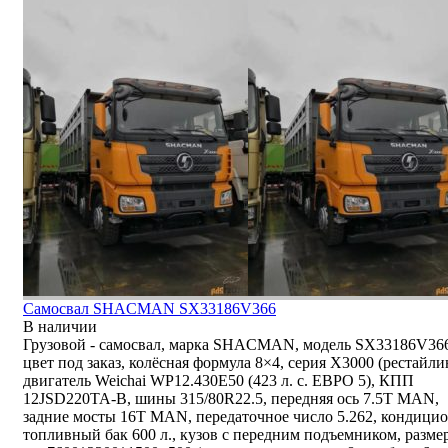
Самосвал SHACMAN SX33186V366
В наличии
Грузовой - самосвал, марка SHACMAN, модель SX33186V36
цвет под заказ, колёсная формула 8×4, серия X3000 (рестайли
двигатель Weichai WP12.430E50 (423 л. с. ЕВРО 5), КПП
12JSD220TA-В, шины 315/80R22.5, передняя ось 7.5T MAN,
задние мосты 16T MAN, передаточное число 5.262, кондицио
топливный бак 600 л., кузов с передним подъемником, разме