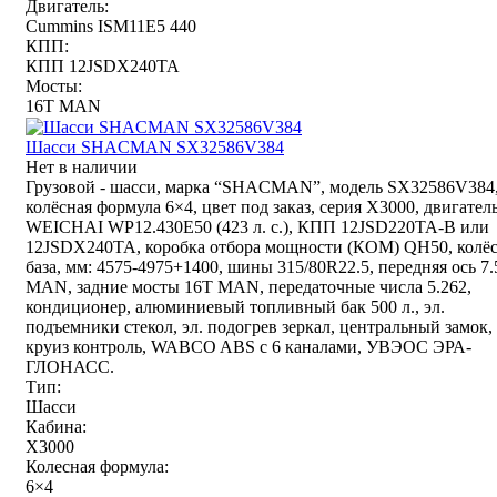
Двигатель:
Cummins ISM11E5 440
КПП:
КПП 12JSDX240TA
Мосты:
16T MAN
Шасси SHACMAN SX32586V384
Нет в наличии
Грузовой - шасси, марка “SHACMAN”, модель SX32586V384
колёсная формула 6×4, цвет под заказ, серия X3000, двигател
WEICHAI WP12.430E50 (423 л. с.), КПП 12JSD220TA-B или
12JSDX240TA, коробка отбора мощности (КОМ) QH50, колё
база, мм: 4575-4975+1400, шины 315/80R22.5, передняя ось 7
MAN, задние мосты 16T MAN, передаточные числа 5.262,
кондиционер, алюминиевый топливный бак 500 л., эл.
подъемники стекол, эл. подогрев зеркал, центральный замок,
круиз контроль, WABCO ABS с 6 каналами, УВЭОС ЭРА-
ГЛОНАСС.
Тип:
Шасси
Кабина:
X3000
Колесная формула:
6×4