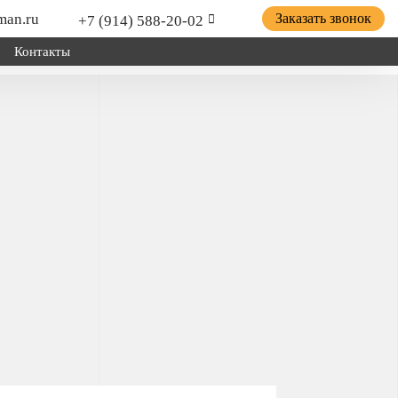
man.ru
Заказать звонок
+7 (914) 588-20-02
Контакты
ицепной техники грузов и оборудования; для установки
о хозяйства.