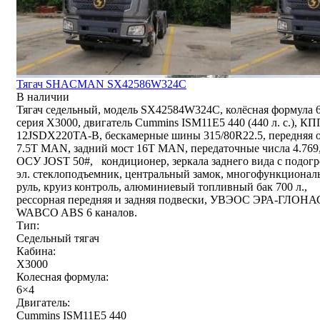
Тягач SHACMAN SX42586W324C
В наличии
Тягач седельный, модель SX42584W324C, колёсная формула 
серия X3000, двигатель Cummins ISM11E5 440 (440 л. с.), КП
12JSDX220TA-B, бескамерные шины 315/80R22.5, передняя 
7.5T MAN, задний мост 16T MAN, передаточные числа 4.769
ОСУ JOST 50#, кондиционер, зеркала заднего вида с подогр
эл. стеклоподъемник, центральный замок, многофункциона
руль, круиз контроль, алюминиевый топливный бак 700 л.,
рессорная передняя и задняя подвески, УВЭОС ЭРА-ГЛОНА
WABCO ABS 6 каналов.
Тип:
Седельный тягач
Кабина:
X3000
Колесная формула:
6×4
Двигатель:
Cummins ISM11E5 440