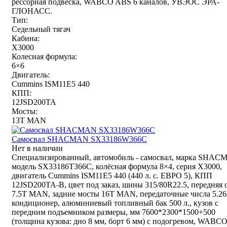
рессорная подвеска, WABCO ABS 6 каналов, УВЭОС ЭРА-
ГЛОНАСС.
Тип:
Седельный тягач
Кабина:
X3000
Колесная формула:
6×6
Двигатель:
Cummins ISM11E5 440
КПП:
12JSD200TA
Мосты:
13T MAN
Самосвал SHACMAN SX33186W366C
Нет в наличии
Специализированный, автомобиль - самосвал, марка SHAC
модель SX33186T366С, колёсная формула 8×4, серия X3000,
двигатель Cummins ISM11E5 440 (440 л. с. ЕВРО 5), КПП
12JSD200TA-В, цвет под заказ, шины 315/80R22.5, передняя 
7.5T MAN, задние мосты 16T MAN, передаточные числа 5.26
кондиционер, алюминиевый топливный бак 500 л., кузов с
передним подъемником размеры, мм 7600*2300*1500+500
(толщина кузова: дно 8 мм, борт 6 мм) с подогревом, WABC