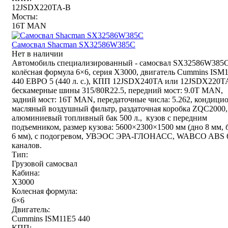
12JSDX220TA-B
Мосты:
16T MAN
Самосвал Shacman SX32586W385C
Нет в наличии
Автомобиль специализированный - самосвал SX32586W385C
колёсная формула 6×6, серия X3000, двигатель Cummins ISM
440 ЕВРО 5 (440 л. с.), КПП 12JSDX240TA или 12JSDX220T
бескамерные шины 315/80R22.5, передний мост: 9.0T MAN,
задний мост: 16T MAN, передаточные числа: 5.262, кондицио
масляный воздушный фильтр, раздаточная коробка ZQC2000,
алюминиевый топливный бак 500 л., кузов с передним
подъемником, размер кузова: 5600×2300×1500 мм (дно 8 мм, 
6 мм), с подогревом, УВЭОС ЭРА-ГЛОНАСС, WABCO ABS 
каналов.
Тип:
Грузовой самосвал
Кабина:
X3000
Колесная формула:
6×6
Двигатель:
Cummins ISM11E5 440
КПП: