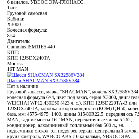
6 каналов, УВЭОС ЭРА-ГЛОНАСС.
Тип:
Грузовой самосвал
Кабина:
X3000
Колесная формула:
8×4
Двигатель:
Cummins ISM11E5 440
КПП:
КПП 12JSDX240TA
Мосты:
16T MAN
Шасси SHACMAN SX32586V384
Нет в наличии
Грузовой - шасси, марка “SHACMAN”, модель SX32586V384
колёсная формула 6×4, цвет под заказ, серия X3000, двигател
WEICHAI WP12.430E50 (423 л. с.), КПП 12JSD220TA-B или
12JSDX240TA, коробка отбора мощности (КОМ) QH50, колё
база, мм: 4575-4975+1400, шины 315/80R22.5, передняя ось 7
MAN, задние мосты 16T MAN, передаточные числа 5.262,
кондиционер, алюминиевый топливный бак 500 л., эл.
подъемники стекол, эл. подогрев зеркал, центральный замок,
круиз контроль, WABCO ABS с 6 каналами, УВЭОС ЭРА-