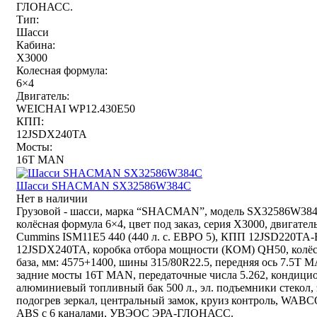
ГЛОНАСС.
Тип:
Шасси
Кабина:
X3000
Колесная формула:
6×4
Двигатель:
WEICHAI WP12.430E50
КПП:
12JSDX240TA
Мосты:
16T MAN
Шасси SHACMAN SX32586W384C
Нет в наличии
Грузовой - шасси, марка “SHACMAN”, модель SX32586W384
колёсная формула 6×4, цвет под заказ, серия X3000, двигател
Cummins ISM11E5 440 (440 л. с. ЕВРО 5), КПП 12JSD220TA-
12JSDX240TA, коробка отбора мощности (КОМ) QH50, колё
база, мм: 4575+1400, шины 315/80R22.5, передняя ось 7.5T 
задние мосты 16T MAN, передаточные числа 5.262, кондицио
алюминиевый топливный бак 500 л., эл. подъемники стекол, 
подогрев зеркал, центральный замок, круиз контроль, WAB
ABS с 6 каналами, УВЭОС ЭРА-ГЛОНАСС.