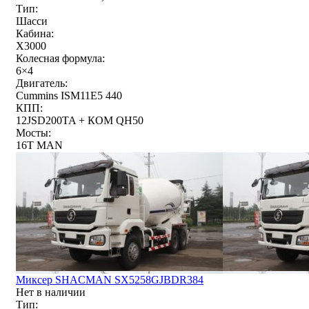
Тип:
Шасси
Кабина:
X3000
Колесная формула:
6×4
Двигатель:
Cummins ISM11E5 440
КПП:
12JSD200TA + КОМ QH50
Мосты:
16T MAN
Миксер SHACMAN SX5258GJBDR384
Нет в наличии
Тип: