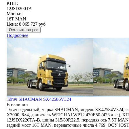
КПП:
12JSD200TA
Мосты:
16T MAN
Цена:
8 065 727
руб
Оставить запрос
Подробнее
Тягач SHACMAN SX42586V324
В наличии
Тягач седельный, марка SHACMAN, модель SX42584V324, с
Х3000, 6×4, двигатель WEICHAI WP12.430E50 (423 л. с.), К
12JSDX220TA-B, шины 315/80R22.5, передняя ось 7.5T MAN
задний мост 16T MAN, передаточные числа 4.769, ОСУ JOST