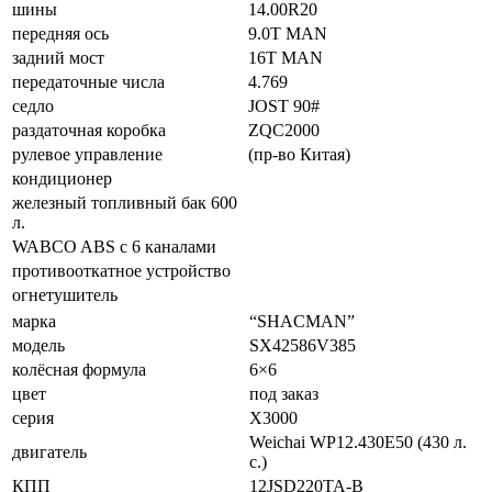
шины
14.00R20
передняя ось
9.0T MAN
задний мост
16T MAN
передаточные числа
4.769
седло
JOST 90#
раздаточная коробка
ZQC2000
рулевое управление
(пр-во Китая)
кондиционер
железный топливный бак 600
л.
WABCO ABS с 6 каналами
противооткатное устройство
огнетушитель
марка
“SHACMAN”
модель
SX42586V385
колёсная формула
6×6
цвет
под заказ
серия
X3000
Weichai WP12.430E50 (430 л.
двигатель
с.)
КПП
12JSD220TA-B