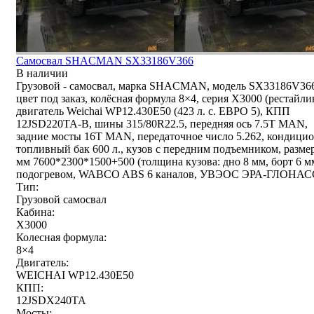
Самосвал SHACMAN SX33186V366
В наличии
Грузовой - самосвал, марка SHACMAN, модель SX33186V36
цвет под заказ, колёсная формула 8×4, серия X3000 (рестайли
двигатель Weichai WP12.430E50 (423 л. с. ЕВРО 5), КПП
12JSD220TA-В, шины 315/80R22.5, передняя ось 7.5T MAN,
задние мосты 16T MAN, передаточное число 5.262, кондицио
топливный бак 600 л., кузов с передним подъемником, разме
мм 7600*2300*1500+500 (толщина кузова: дно 8 мм, борт 6 м
подогревом, WABCO ABS 6 каналов, УВЭОС ЭРА-ГЛОНАС
Тип:
Грузовой самосвал
Кабина:
X3000
Колесная формула:
8×4
Двигатель:
WEICHAI WP12.430E50
КПП:
12JSDX240TA
Мосты: