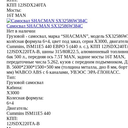
КПП 12JSDX240TA
Мосты:
16T MAN
Самосвал SHACMAN SX32586W384C
Нет в наличии
Грузовой - самосвал, марка “SHACMAN”, модель SX32586W
колёсная формула 6×4, цвет под заказ, серия Х3000, двигател
Cummins, ISM11E5 440 ЕВРО 5 (440 л. с.), КПП 12JSDX240T
12JSDX220TA-B, шины 315/80R22.5, алюминиевый топливн
бак 500 л., передняя ось 7.5T MAN, задние мосты 16T MAN,
передаточные числа 5.262, кузов с передним подъемником, Д
В. 5600*2300*1500+500 мм (толщина металла, дно 8 мм, борт
мм) WABCO ABS с 6 каналами, УВЭОС ЭРА-ГЛОНАСС.
Тип:
Грузовой самосвал
Кабина:
X3000
Колесная формула:
6×4
Двигатель:
Cummins ISM11E5 440
КПП:
12JSDX220TA-B