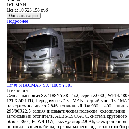
16T MAN
Цена:
10 523 158
руб
Оставить запрос
Подробнее
Тягач SHACMAN SX4188YY381
В наличии
Седельный тягач SX4188YY381 4x2, серия X6000, WP13.480
12TX2421TD, Передняя ось 7.3Т MAN, задний мост 13T MA
передаточное число 2.846, топливный бак 980л.+400л., шины
295/80R22.5, задняя пневматическая подвеска, холодильник,
автономный отопитель, AEBS/ESC/ACC, система кругового
обзора 360°, FCW/LDW, аккумулятор 220Ah, электропривод
опрокидывания кабины, зеркала заднего вида с электрообогр