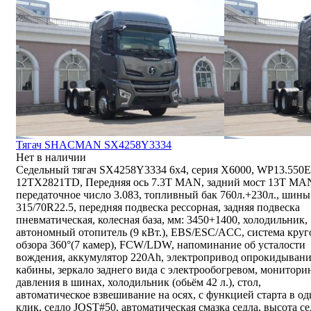
Тягач SHACMAN SX4258Y3334
Нет в наличии
Седельный тягач SX4258Y3334 6x4, серия X6000, WP13.550E
12TX2821TD, Передняя ось 7.3Т MAN, задний мост 13T MA
передаточное число 3.083, топливный бак 760л.+230л., шины
315/70R22.5, передняя подвеска рессорная, задняя подвеска
пневматическая, колесная база, мм: 3450+1400, холодильник,
автономный отопитель (9 кВт.), EBS/ESC/ACC, система круг
обзора 360°(7 камер), FCW/LDW, напоминание об усталости
вождения, аккумулятор 220Ah, электропривод опрокидыван
кабины, зеркало заднего вида с электрообогревом, монитори
давления в шинах, холодильник (обьём 42 л.), стол,
автоматическое взвешивание на осях, с функцией старта в о
клик, седло JOST#50, автоматическая смазка седла, высота се