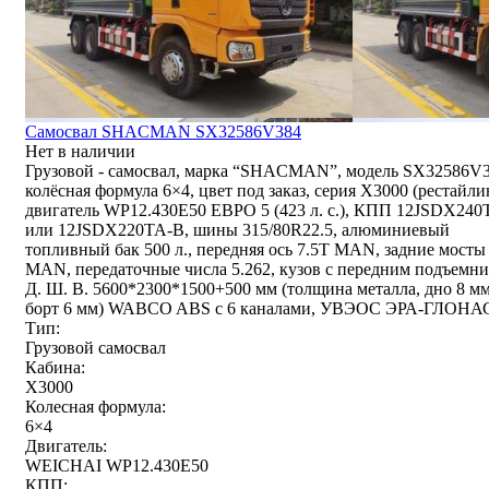
Самосвал SHACMAN SX32586V384
Нет в наличии
Грузовой - самосвал, марка “SHACMAN”, модель SX32586V3
колёсная формула 6×4, цвет под заказ, серия X3000 (рестайли
двигатель WP12.430E50 ЕВРО 5 (423 л. с.), КПП 12JSDX240
или 12JSDX220TA-B, шины 315/80R22.5, алюминиевый
топливный бак 500 л., передняя ось 7.5T MAN, задние мосты
MAN, передаточные числа 5.262, кузов с передним подъемни
Д. Ш. В. 5600*2300*1500+500 мм (толщина металла, дно 8 мм
борт 6 мм) WABCO ABS с 6 каналами, УВЭОС ЭРА-ГЛОНА
Тип:
Грузовой самосвал
Кабина:
X3000
Колесная формула:
6×4
Двигатель:
WEICHAI WP12.430E50
КПП: