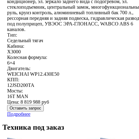
кондиционер, эл. зеркало заднего вида с подогревом, эл.
стеклоподъемник, центральный замок, многофункциональн
руль, круиз контроль, алюминиевый топливный бак 700 л.,
рессорная передняя и задняя подвеска, гидравлическая разво
под полуприцеп, УВЭОС ЭРА-ГЛОНАСС, WABCO ABS 6
каналов.
Тип:
Седельный тягач
Кабина:
X3000
Колесная формула:
6×4
Двигатель:
WEICHAI WP12.430E50
КПП:
12JSD200TA
Мосты:
16T MAN
Цена:
8 819 988
руб
Оставить запрос
Подробнее
Техника под заказ