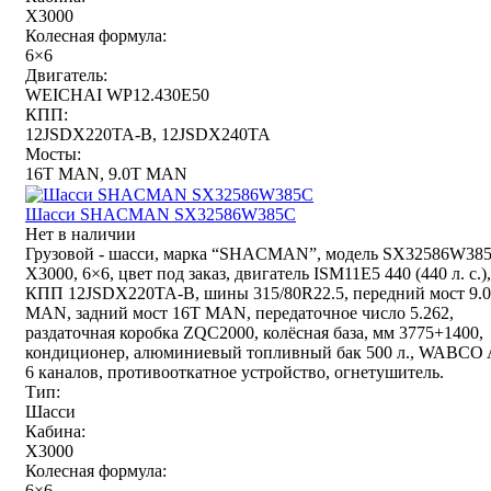
X3000
Колесная формула:
6×6
Двигатель:
WEICHAI WP12.430E50
КПП:
12JSDX220TA-B, 12JSDX240TA
Мосты:
16T MAN, 9.0T MAN
Шасси SHACMAN SX32586W385С
Нет в наличии
Грузовой - шасси, марка “SHACMAN”, модель SX32586W38
X3000, 6×6, цвет под заказ, двигатель ISM11E5 440 (440 л. с.),
КПП 12JSDX220TA-B, шины 315/80R22.5, передний мост 9.
MAN, задний мост 16T MAN, передаточное число 5.262,
раздаточная коробка ZQC2000, колёсная база, мм 3775+1400,
кондиционер, алюминиевый топливный бак 500 л., WABCO
6 каналов, противооткатное устройство, огнетушитель.
Тип:
Шасси
Кабина:
X3000
Колесная формула:
6×6