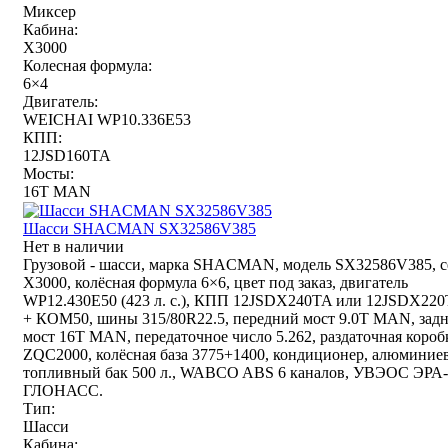
Миксер
Кабина:
X3000
Колесная формула:
6×4
Двигатель:
WEICHAI WP10.336E53
КПП:
12JSD160TA
Мосты:
16T MAN
Шасси SHACMAN SX32586V385
Нет в наличии
Грузовой - шасси, марка SHACMAN, модель SX32586V385, с
X3000, колёсная формула 6×6, цвет под заказ, двигатель
WP12.430E50 (423 л. с.), КПП 12JSDX240TA или 12JSDX22
+ КОМ50, шины 315/80R22.5, передний мост 9.0T MAN, зад
мост 16T MAN, передаточное число 5.262, раздаточная короб
ZQC2000, колёсная база 3775+1400, кондиционер, алюминие
топливный бак 500 л., WABCO ABS 6 каналов, УВЭОС ЭРА-
ГЛОНАСС.
Тип:
Шасси
Кабина: