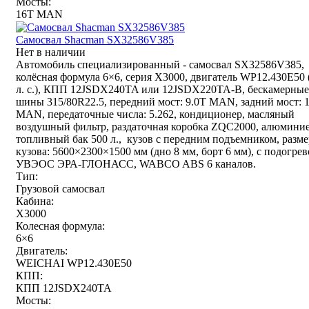
Мосты:
16T MAN
Самосвал Shacman SX32586V385
Нет в наличии
Автомобиль специализированный - самосвал SX32586V385,
колёсная формула 6×6, серия X3000, двигатель WP12.430E50 
л. с.), КПП 12JSDX240TA или 12JSDX220TA-B, бескамерные
шины 315/80R22.5, передний мост: 9.0T MAN, задний мост: 
MAN, передаточные числа: 5.262, кондиционер, масляный
воздушный фильтр, раздаточная коробка ZQC2000, алюмини
топливный бак 500 л., кузов с передним подъемником, разме
кузова: 5600×2300×1500 мм (дно 8 мм, борт 6 мм), с подогрев
УВЭОС ЭРА-ГЛОНАСС, WABCO ABS 6 каналов.
Тип:
Грузовой самосвал
Кабина:
X3000
Колесная формула:
6×6
Двигатель:
WEICHAI WP12.430E50
КПП:
КПП 12JSDX240TA
Мосты: