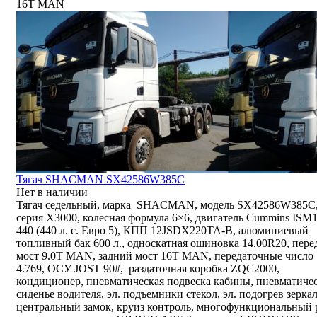
16T MAN
Тягач SHACMAN SX42586W385C
Нет в наличии
Тягач седельный, марка SHACMAN, модель SX42586W385C
серия Х3000, колесная формула 6×6, двигатель Cummins ISM
440 (440 л. с. Евро 5), КПП 12JSDX220TA-B, алюминиевый
топливный бак 600 л., односкатная ошиновка 14.00R20, пер
мост 9.0T MAN, задний мост 16T MAN, передаточные число
4.769, ОСУ JOST 90#, раздаточная коробка ZQC2000,
кондиционер, пневматическая подвеска кабины, пневматиче
сиденье водителя, эл. подъемники стекол, эл. подогрев зеркал
центральный замок, круиз контроль, многофункциональный 