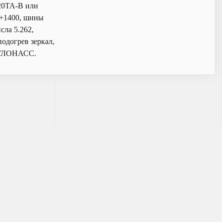
220TA-B или
5+1400, шины
сла 5.262,
подогрев зеркал,
А-ГЛОНАСС.