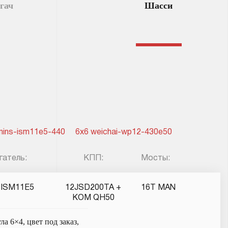
гач
Шасси
mins-ism11e5-440
6x6 weichai-wp12-430e50
гатель:
КПП:
Мосты:
 ISM11E5
12JSD200TA +
16T MAN
КОМ QH50
 6×4, цвет под заказ,