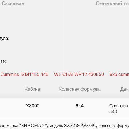
Самосвал
Седельный тя
ула:
Cummins ISM11E5 440
WEICHAI WP12.430E50
6x6 cum
Кабина:
Колесная формула:
Дви
X3000
6×4
Cummins
440
сси, марка “SHACMAN”, модель SX32586W384C, колёсная формула