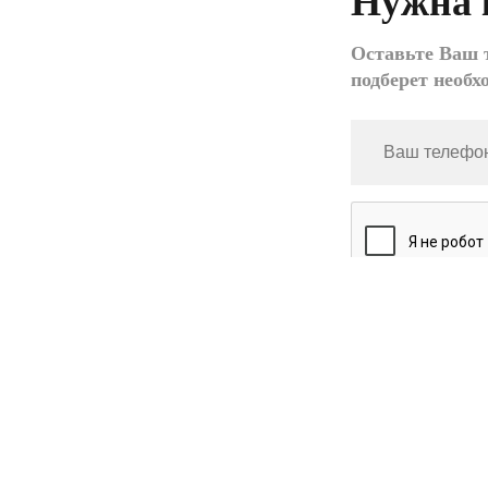
Нужна 
Оставьте Ваш т
подберет необх
*
- обязательное 
Нажимая кнопку «
моих персональн