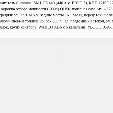
двигатель Cummins ISM11E5 440 (440 л. с. ЕВРО 5), КПП 12JSD
коробка отбора мощности (КОМ) QH50, колёсная база, мм: 457
передняя ось 7.5T MAN, задние мосты 16T MAN, передаточные чи
алюминиевый топливный бак 500 л., эл. подъемники стекол, эл. 
замок, круиз контроль, WABCO ABS с 6 каналами, УВЭОС ЭР