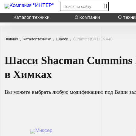
Каталог техники
О компании
О техни
Главная
Каталог техники
Шасси
Cummins ISM11E5 440
Shacman X3000
Shacman X6000
Шасси Shacman Cummins 
Shacman X600
Миксер
Типы:
самосва
в Химках
Самосвал
Назначение: дл
на грузовую пл
Седельный тягач
Вы можете выбрать любую модификацию под Ваши за
Шасси
Смотрет