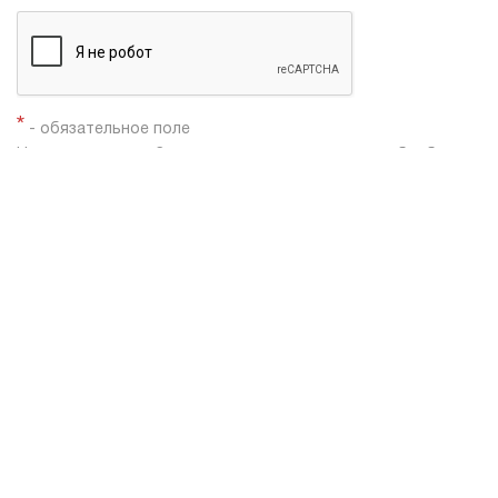
*
- обязательное поле
Нажимая кнопку «Заказать», я даю согласие на
обработку
моих персональных данных
Заказать звонок
Shacman X3000
Shacman X6000
Автобетоносмесители Shacman
Каталог техники
Самосвалы Shacman
Тягачи седельные Shacman
Шасси Shacman