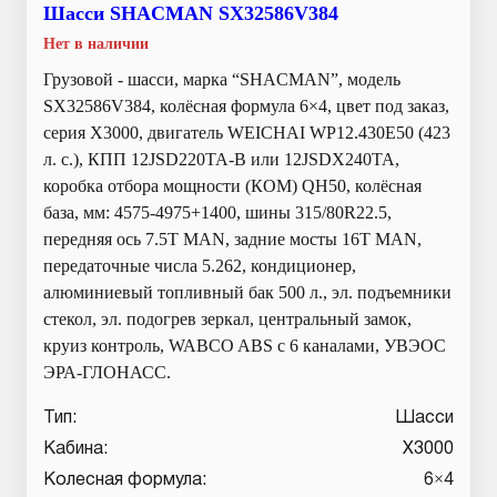
Шасси SHACMAN SX32586V384
Нет в наличии
Грузовой - шасси, марка “SHACMAN”, модель
SX32586V384, колёсная формула 6×4, цвет под заказ,
серия X3000, двигатель WEICHAI WP12.430E50 (423
л. с.), КПП 12JSD220TA-B или 12JSDX240TA,
коробка отбора мощности (КОМ) QH50, колёсная
база, мм: 4575-4975+1400, шины 315/80R22.5,
передняя ось 7.5T MAN, задние мосты 16T MAN,
передаточные числа 5.262, кондиционер,
алюминиевый топливный бак 500 л., эл. подъемники
стекол, эл. подогрев зеркал, центральный замок,
круиз контроль, WABCO ABS с 6 каналами, УВЭОС
ЭРА-ГЛОНАСС.
Тип:
Шасси
Кабина:
X3000
Колесная формула:
6×4