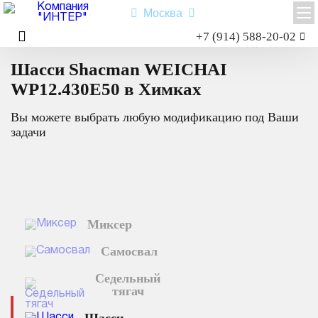
Москва
Заказать звонок
+7 (914) 588-20-02
Главная
Каталог техники
Шасси
WEICHAI WP12.430E50
Шасси Shacman WEICHAI
Shacman X3000
Shacman X6000
WP12.430E50 в Химках
Миксер
Вы можете выбрать любую модификацию под Ваши
Самосвал
задачи
Седельный тягач
Шасси
Shacman X6000
Миксер
Типы:
самосвал
,
седельный тягач
,
шасси
,
миксер
.
Самосвал
Назначение: для перевозки сыпучих грузов; для перевозки
посредством полуприцепной техники грузов и оборудования;
Седельный
для установки на грузовую платформу различного
тягач
оборудования для коммунального и сельского хозяйства.