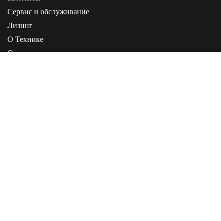
Сервис и обслуживание
Лизинг
О Технике
О компании
Статьи
Инструкции
+7 (495) 268-00-05
+7 (4162) 21-20-02
+7 (914) 588-20-02
Информация, представленная на сайте, не является публичной офертой
Политика конфиденциальности
Карта сайта
Evorate - Разработка сайта
© 2026 ООО «ИНТЕР» - ОФИЦИАЛЬНЫЙ ДИЛЕР SHACMAN ИНН