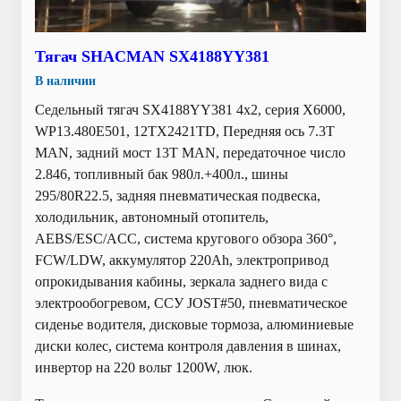
Тягач SHACMAN SX4188YY381
В наличии
Седельный тягач SX4188YY381 4x2, серия X6000,
WP13.480E501, 12TX2421TD, Передняя ось 7.3Т
MAN, задний мост 13T MAN, передаточное число
2.846, топливный бак 980л.+400л., шины
295/80R22.5, задняя пневматическая подвеска,
холодильник, автономный отопитель,
AEBS/ESC/ACC, система кругового обзора 360°,
FCW/LDW, аккумулятор 220Ah, электропривод
опрокидывания кабины, зеркала заднего вида с
электрообогревом, ССУ JOST#50, пневматическое
сиденье водителя, дисковые тормоза, алюминиевые
диски колес, система контроля давления в шинах,
инвертор на 220 вольт 1200W, люк.