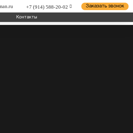
man.ru
+7 (914) 588-20-02
Заказать звонок
Контакты
ицепной техники грузов и оборудования; для установки
о хозяйства.