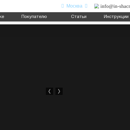
info@in-shac
Москва
ке
Покупателю
Статьи
Инструкции
0
л
,
седельный тягач
,
шасси
,
миксер
.
я перевозки сыпучих грузов; для перевозки посредством полупр
атформу различного оборудования для коммунального и сельског
ь подробнее