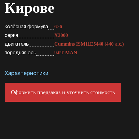
Кирове
6×6
колёсная формула
X3000
серия
Cummins ISM11E5440 (440 л.с.)
двигатель
9.0T MAN
передняя ось
Характеристики
Оформить предзаказ и уточнить стоимость