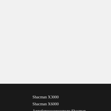
Shacman X3000
Shacman X6000
Автобетоносмесители Shacman