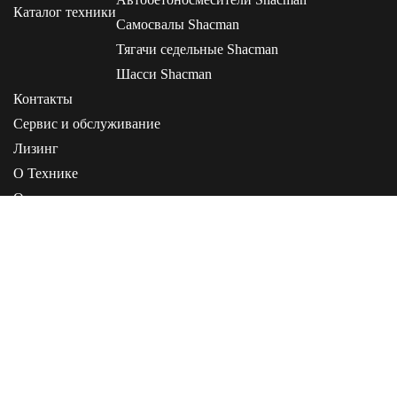
Каталог техники
Самосвалы Shacman
Тягачи седельные Shacman
Шасси Shacman
Контакты
Сервис и обслуживание
Лизинг
О Технике
О компании
Статьи
Инструкции
+7 (495) 268-00-05
+7 (4162) 21-20-02
+7 (914) 588-20-02
Информация, представленная на сайте, не является публичной офертой