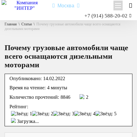
Москва
Заказать звонок
+7 (914) 588-20-02
Главная
\
Статьи
\
Почему грузовые автомобили чаще всего оснащаются
Shacman X3000
дизельными моторами
Shacman X6000
Миксер
Почему грузовые автомобили чаще
Самосвал
всего оснащаются дизельными
Седельный тягач
моторами
Шасси
Опубликовано:
14.02.2022
Время на чтение:
4 минуты
Shacman X6000
Количество прочтений:
8846
2
Типы:
самосвал
,
седельный тягач
,
шасси
,
миксер
.
Рейтинг:
Назначение: для перевозки сыпучих грузов; для перевозки
посредством полуприцепной техники грузов и оборудования;
Загрузка...
для установки на грузовую платформу различного
оборудования для коммунального и сельского хозяйства.