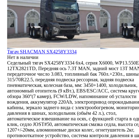
Тягач SHACMAN SX4258Y3334
Нет в наличии
Седельный тягач SX4258Y3334 6x4, серия X6000, WP13.550E
12TX2821TD, Передняя ось 7.3Т MAN, задний мост 13T MA
передаточное число 3.083, топливный бак 760л.+230л., шины
315/70R22.5, передняя подвеска рессорная, задняя подвеска
пневматическая, колесная база, мм: 3450+1400, холодильник,
автономный отопитель (9 кВт.), EBS/ESC/ACC, система круг
обзора 360°(7 камер), FCW/LDW, напоминание об усталости
вождения, аккумулятор 220Ah, электропривод опрокидыван
кабины, зеркало заднего вида с электрообогревом, монитори
давления в шинах, холодильник (обьём 42 л.), стол,
автоматическое взвешивание на осях, с функцией старта в о
клик, седло JOST#50, автоматическая смазка седла, высота се
1207+/-20мм, алюминиевые диски колес, огнетушитель 2кг,
противооткатное устройство, система контроля давления в ш