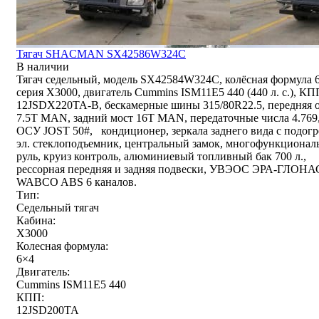
Тягач SHACMAN SX42586W324C
В наличии
Тягач седельный, модель SX42584W324C, колёсная формула 
серия X3000, двигатель Cummins ISM11E5 440 (440 л. с.), КП
12JSDX220TA-B, бескамерные шины 315/80R22.5, передняя 
7.5T MAN, задний мост 16T MAN, передаточные числа 4.769
ОСУ JOST 50#, кондиционер, зеркала заднего вида с подогр
эл. стеклоподъемник, центральный замок, многофункциона
руль, круиз контроль, алюминиевый топливный бак 700 л.,
рессорная передняя и задняя подвески, УВЭОС ЭРА-ГЛОНА
WABCO ABS 6 каналов.
Тип:
Седельный тягач
Кабина:
X3000
Колесная формула:
6×4
Двигатель:
Cummins ISM11E5 440
КПП:
12JSD200TA