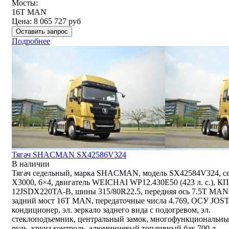
Мосты:
16T MAN
Цена:
8 065 727
руб
Оставить запрос
Подробнее
Тягач SHACMAN SX42586V324
В наличии
Тягач седельный, марка SHACMAN, модель SX42584V324, с
Х3000, 6×4, двигатель WEICHAI WP12.430E50 (423 л. с.), К
12JSDX220TA-B, шины 315/80R22.5, передняя ось 7.5T MAN
задний мост 16T MAN, передаточные числа 4.769, ОСУ JOST
кондиционер, эл. зеркало заднего вида с подогревом, эл.
стеклоподъемник, центральный замок, многофункциональн
руль, круиз контроль, алюминиевый топливный бак 700 л.,