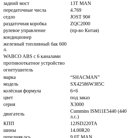
задний мост
13T MAN
передаточные числа
4.769
седло
JOST 90#
раздаточная коробка
ZQC2000
рулевое управление
(пр-во Китая)
кондиционер
железный топливный бак 600
л.
WABCO ABS с 6 каналами
противооткатное устройство
огнетушитель
марка
“SHACMAN”
модель
SX42586W385C
колёсная формула
6×6
цвет
под заказ
серия
X3000
Cummins ISM11E5440 (440
двигатель
л.с.)
КПП
12JSD220TA
шины
14.00R20
передняя ось
9.0T MAN