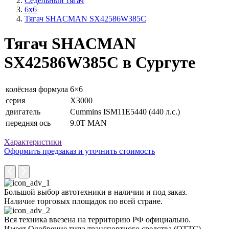
Седельный тягач
6x6
Тягач SHACMAN SX42586W385C
Тягач SHACMAN
SX42586W385C в Сургуте
колёсная формула
6×6
серия
X3000
двигатель
Cummins ISM11E5440 (440 л.с.)
передняя ось
9.0T MAN
Характеристики
Оформить предзаказ и уточнить стоимость
Большой выбор автотехники в наличии и под заказ.
Наличие торговых площадок по всей стране.
Вся техника ввезена на территорию РФ официально.
Имеет Одобрение типа транспортного средства (ОТТС).