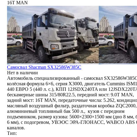
16T MAN
Самосвал Shacman SX32586W385C
Нет в наличии
Автомобиль специализированный - самосвал SX32586W385C
колёсная формула 6×6, серия X3000, двигатель Cummins ISM
440 ЕВРО 5 (440 л. с.), КПП 12JSDX240TA или 12JSDX220T
бескамерные шины 315/80R22.5, передний мост: 9.0T MAN,
задний мост: 16T MAN, передаточные числа: 5.262, кондицио
масляный воздушный фильтр, раздаточная коробка ZQC2000,
алюминиевый топливный бак 500 л., кузов с передним
подъемником, размер кузова: 5600×2300×1500 мм (дно 8 мм, 
6 мм), с подогревом, УВЭОС ЭРА-ГЛОНАСС, WABCO ABS 
каналов.
Тип: