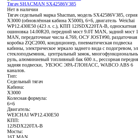
Тягач SHACMAN SX42586V385
Нет в наличии
Тягач седельный марка Shacman, модель SX42586V385, серия
Х3000 (обновлённая кабина X5000), 6×6, двигатель Weichai
WP12.430E50 (423 л. с.), КПП 12JSDX220TA-B, односкатная
ошиновка 14.00R20, передний мост 9.0T MAN, задний мост 
MAN, передаточные числа 4.769, ОСУ JOST#90, раздаточная
коробка ZQC2000, кондиционер, пневматическая подвеска
кабины, электрическое зеркало заднего вида с подогревом, эл
стеклоподъемник, центральный замок, многофункциональн
руль, алюминиевый топливный бак 600 л., рессорная передня
задняя подвески, УВЭОС ЭРА-ГЛОНАСС, WABCO ABS 6
каналов.
Тип:
Седельный тягач
Кабина:
X3000
Колесная формула:
6×6
Двигатель:
WEICHAI WP12.430E50
КПП:
12JSDX220TA-B
Мосты:
16T MAN