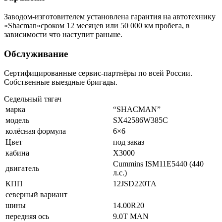
Заводом-изготовителем установлена гарантия на автотехнику
«Shacman»сроком 12 месяцев или 50 000 км пробега, в
зависимости что наступит раньше.
Обслуживание
Сертифицированные сервис-партнёры по всей России.
Собственные выездные бригады.
Седельный тягач
марка
“SHACMAN”
модель
SX42586W385C
колёсная формула
6×6
Цвет
под заказ
кабина
X3000
Cummins ISM11E5440 (440
двигатель
л.с.)
КПП
12JSD220TA
северный вариант
шины
14.00R20
передняя ось
9.0T MAN