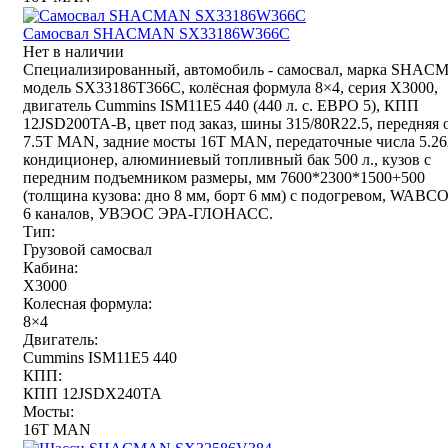
Самосвал SHACMAN SX33186W366C
Нет в наличии
Специализированный, автомобиль - самосвал, марка SHAC
модель SX33186T366С, колёсная формула 8×4, серия X3000,
двигатель Cummins ISM11E5 440 (440 л. с. ЕВРО 5), КПП
12JSD200TA-В, цвет под заказ, шины 315/80R22.5, передняя 
7.5T MAN, задние мосты 16T MAN, передаточные числа 5.26
кондиционер, алюминиевый топливный бак 500 л., кузов с
передним подъемником размеры, мм 7600*2300*1500+500
(толщина кузова: дно 8 мм, борт 6 мм) с подогревом, WABC
6 каналов, УВЭОС ЭРА-ГЛОНАСС.
Тип:
Грузовой самосвал
Кабина:
X3000
Колесная формула:
8×4
Двигатель:
Cummins ISM11E5 440
КПП:
КПП 12JSDX240TA
Мосты:
16T MAN