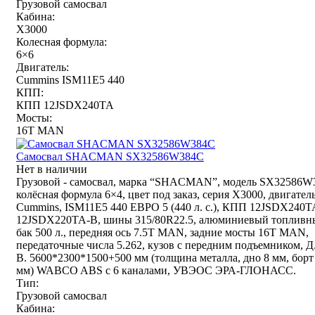
Грузовой самосвал
Кабина:
X3000
Колесная формула:
6×6
Двигатель:
Cummins ISM11E5 440
КПП:
КПП 12JSDX240TA
Мосты:
16T MAN
Самосвал SHACMAN SX32586W384C
Нет в наличии
Грузовой - самосвал, марка “SHACMAN”, модель SX32586W
колёсная формула 6×4, цвет под заказ, серия Х3000, двигател
Cummins, ISM11E5 440 ЕВРО 5 (440 л. с.), КПП 12JSDX240T
12JSDX220TA-B, шины 315/80R22.5, алюминиевый топливн
бак 500 л., передняя ось 7.5T MAN, задние мосты 16T MAN,
передаточные числа 5.262, кузов с передним подъемником, Д
В. 5600*2300*1500+500 мм (толщина металла, дно 8 мм, борт
мм) WABCO ABS с 6 каналами, УВЭОС ЭРА-ГЛОНАСС.
Тип:
Грузовой самосвал
Кабина: