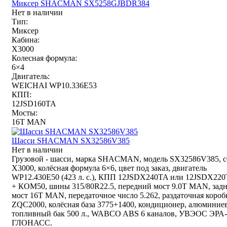
Миксер SHACMAN SX5258GJBDR384
Нет в наличии
Тип:
Миксер
Кабина:
X3000
Колесная формула:
6×4
Двигатель:
WEICHAI WP10.336E53
КПП:
12JSD160TA
Мосты:
16T MAN
Шасси SHACMAN SX32586V385
Нет в наличии
Грузовой - шасси, марка SHACMAN, модель SX32586V385, с
X3000, колёсная формула 6×6, цвет под заказ, двигатель
WP12.430E50 (423 л. с.), КПП 12JSDX240TA или 12JSDX22
+ КОМ50, шины 315/80R22.5, передний мост 9.0T MAN, зад
мост 16T MAN, передаточное число 5.262, раздаточная короб
ZQC2000, колёсная база 3775+1400, кондиционер, алюминие
топливный бак 500 л., WABCO ABS 6 каналов, УВЭОС ЭРА-
ГЛОНАСС.