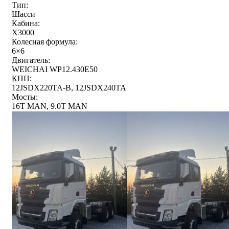
Тип:
Шасси
Кабина:
X3000
Колесная формула:
6×6
Двигатель:
WEICHAI WP12.430E50
КПП:
12JSDX220TA-B, 12JSDX240TA
Мосты:
16T MAN, 9.0T MAN