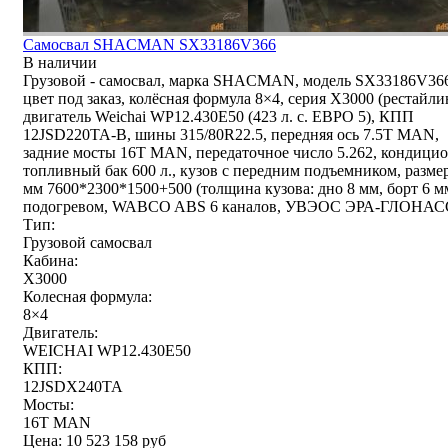
Самосвал SHACMAN SX33186V366
В наличии
Грузовой - самосвал, марка SHACMAN, модель SX33186V36
цвет под заказ, колёсная формула 8×4, серия X3000 (рестайли
двигатель Weichai WP12.430E50 (423 л. с. ЕВРО 5), КПП
12JSD220TA-В, шины 315/80R22.5, передняя ось 7.5T MAN,
задние мосты 16T MAN, передаточное число 5.262, кондицио
топливный бак 600 л., кузов с передним подъемником, разме
мм 7600*2300*1500+500 (толщина кузова: дно 8 мм, борт 6 м
подогревом, WABCO ABS 6 каналов, УВЭОС ЭРА-ГЛОНАС
Тип:
Грузовой самосвал
Кабина:
X3000
Колесная формула:
8×4
Двигатель:
WEICHAI WP12.430E50
КПП:
12JSDX240TA
Мосты:
16T MAN
Цена:
10 523 158
руб