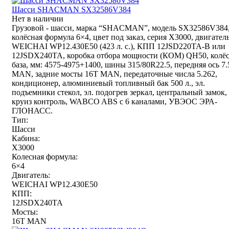
Шасси SHACMAN SX32586V384
Нет в наличии
Грузовой - шасси, марка “SHACMAN”, модель SX32586V384
колёсная формула 6×4, цвет под заказ, серия X3000, двигател
WEICHAI WP12.430E50 (423 л. с.), КПП 12JSD220TA-B или
12JSDX240TA, коробка отбора мощности (КОМ) QH50, колё
база, мм: 4575-4975+1400, шины 315/80R22.5, передняя ось 7
MAN, задние мосты 16T MAN, передаточные числа 5.262,
кондиционер, алюминиевый топливный бак 500 л., эл.
подъемники стекол, эл. подогрев зеркал, центральный замок,
круиз контроль, WABCO ABS с 6 каналами, УВЭОС ЭРА-
ГЛОНАСС.
Тип:
Шасси
Кабина:
X3000
Колесная формула:
6×4
Двигатель:
WEICHAI WP12.430E50
КПП:
12JSDX240TA
Мосты:
16T MAN