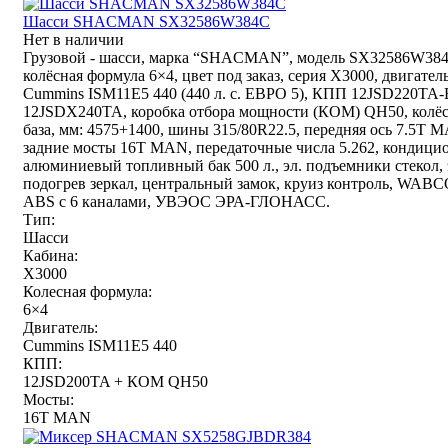
Шасси SHACMAN SX32586W384C
Нет в наличии
Грузовой - шасси, марка “SHACMAN”, модель SX32586W384
колёсная формула 6×4, цвет под заказ, серия X3000, двигател
Cummins ISM11E5 440 (440 л. с. ЕВРО 5), КПП 12JSD220TA-
12JSDX240TA, коробка отбора мощности (КОМ) QH50, колё
база, мм: 4575+1400, шины 315/80R22.5, передняя ось 7.5T 
задние мосты 16T MAN, передаточные числа 5.262, кондицио
алюминиевый топливный бак 500 л., эл. подъемники стекол, 
подогрев зеркал, центральный замок, круиз контроль, WAB
ABS с 6 каналами, УВЭОС ЭРА-ГЛОНАСС.
Тип:
Шасси
Кабина:
X3000
Колесная формула:
6×4
Двигатель:
Cummins ISM11E5 440
КПП:
12JSD200TA + КОМ QH50
Мосты:
16T MAN