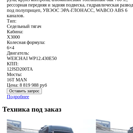
рессорная передняя и задняя подвеска, гидравлическая разво
под полуприцеп, УВЭОС ЭРА-ГЛОНАСС, WABCO ABS 6
каналов.
Тип:
Седельный тягач
Кабина:
X3000
Колесная формула:
6×4
Двигатель:
WEICHAI WP12.430E50
КПП:
12JSD200TA
Мосты:
16T MAN
Цена:
8 819 988
руб
Оставить запрос
Подробнее
Техника под заказ