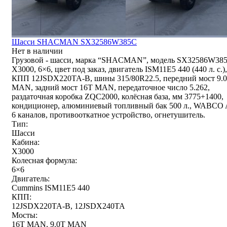
Шасси SHACMAN SX32586W385С
Нет в наличии
Грузовой - шасси, марка “SHACMAN”, модель SX32586W38
X3000, 6×6, цвет под заказ, двигатель ISM11E5 440 (440 л. с.),
КПП 12JSDX220TA-B, шины 315/80R22.5, передний мост 9.
MAN, задний мост 16T MAN, передаточное число 5.262,
раздаточная коробка ZQC2000, колёсная база, мм 3775+1400,
кондиционер, алюминиевый топливный бак 500 л., WABCO
6 каналов, противооткатное устройство, огнетушитель.
Тип:
Шасси
Кабина:
X3000
Колесная формула:
6×6
Двигатель:
Cummins ISM11E5 440
КПП:
12JSDX220TA-B, 12JSDX240TA
Мосты:
16T MAN, 9.0T MAN