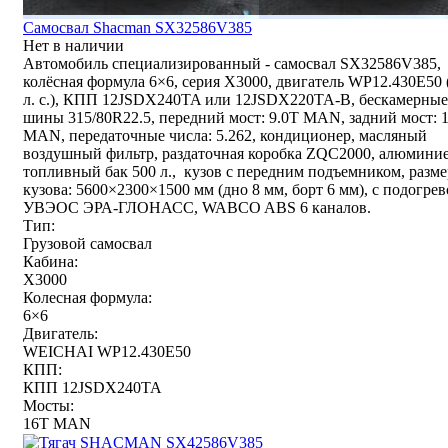
Самосвал Shacman SX32586V385
Нет в наличии
Автомобиль специализированный - самосвал SX32586V385,
колёсная формула 6×6, серия X3000, двигатель WP12.430E50 
л. с.), КПП 12JSDX240TA или 12JSDX220TA-B, бескамерные
шины 315/80R22.5, передний мост: 9.0T MAN, задний мост: 
MAN, передаточные числа: 5.262, кондиционер, масляный
воздушный фильтр, раздаточная коробка ZQC2000, алюмини
топливный бак 500 л., кузов с передним подъемником, разме
кузова: 5600×2300×1500 мм (дно 8 мм, борт 6 мм), с подогрев
УВЭОС ЭРА-ГЛОНАСС, WABCO ABS 6 каналов.
Тип:
Грузовой самосвал
Кабина:
X3000
Колесная формула:
6×6
Двигатель:
WEICHAI WP12.430E50
КПП:
КПП 12JSDX240TA
Мосты:
16T MAN