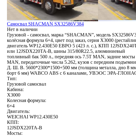
Самосвал SHACMAN SX32586V384
Нет в наличии
Грузовой - самосвал, марка “SHACMAN”, модель SX32586V3
колёсная формула 6×4, цвет под заказ, серия X3000 (рестайли
двигатель WP12.430E50 ЕВРО 5 (423 л. с.), КПП 12JSDX240
или 12JSDX220TA-B, шины 315/80R22.5, алюминиевый
топливный бак 500 л., передняя ось 7.5T MAN, задние мосты
MAN, передаточные числа 5.262, кузов с передним подъемни
Д. Ш. В. 5600*2300*1500+500 мм (толщина металла, дно 8 мм
борт 6 мм) WABCO ABS с 6 каналами, УВЭОС ЭРА-ГЛОНА
Тип:
Грузовой самосвал
Кабина:
X3000
Колесная формула:
6×4
Двигатель:
WEICHAI WP12.430E50
КПП:
12JSDX220TA-B
Мосты: