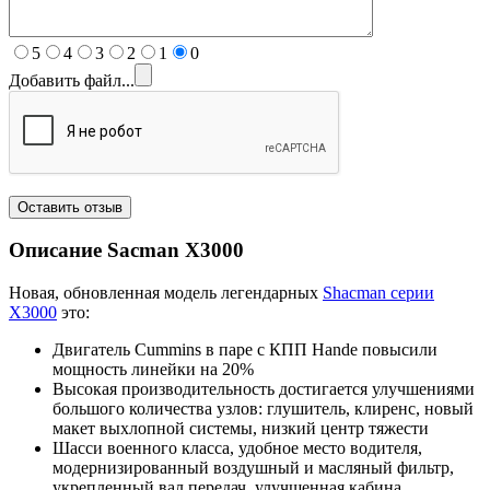
5
4
3
2
1
0
Добавить файл...
Описание Sacman X
3000
Новая, обновленная модель легендарных
Shacman серии
X3000
это:
Двигатель Cummins в паре с КПП Hande повысили
мощность линейки на 20%
Высокая производительность достигается улучшениями
большого количества узлов: глушитель, клиренс, новый
макет выхлопной системы, низкий центр тяжести
Шасси военного класса, удобное место водителя,
модернизированный воздушный и масляный фильтр,
укрепленный вал передач, улучшенная кабина