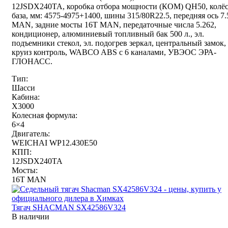
12JSDX240TA, коробка отбора мощности (КОМ) QH50, колё
база, мм: 4575-4975+1400, шины 315/80R22.5, передняя ось 7
MAN, задние мосты 16T MAN, передаточные числа 5.262,
кондиционер, алюминиевый топливный бак 500 л., эл.
подъемники стекол, эл. подогрев зеркал, центральный замок,
круиз контроль, WABCO ABS с 6 каналами, УВЭОС ЭРА-
ГЛОНАСС.
Тип:
Шасси
Кабина:
X3000
Колесная формула:
6×4
Двигатель:
WEICHAI WP12.430E50
КПП:
12JSDX240TA
Мосты:
16T MAN
Тягач SHACMAN SX42586V324
В наличии