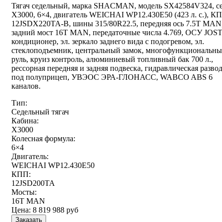
Тягач седельный, марка SHACMAN, модель SX42584V324, с
Х3000, 6×4, двигатель WEICHAI WP12.430E50 (423 л. с.), К
12JSDX220TA-B, шины 315/80R22.5, передняя ось 7.5T MAN
задний мост 16T MAN, передаточные числа 4.769, ОСУ JOST
кондиционер, эл. зеркало заднего вида с подогревом, эл.
стеклоподъемник, центральный замок, многофункциональн
руль, круиз контроль, алюминиевый топливный бак 700 л.,
рессорная передняя и задняя подвеска, гидравлическая разво
под полуприцеп, УВЭОС ЭРА-ГЛОНАСС, WABCO ABS 6
каналов.
Тип:
Седельный тягач
Кабина:
X3000
Колесная формула:
6×4
Двигатель:
WEICHAI WP12.430E50
КПП:
12JSD200TA
Мосты:
16T MAN
Цена:
8 819 988
руб
Заказать