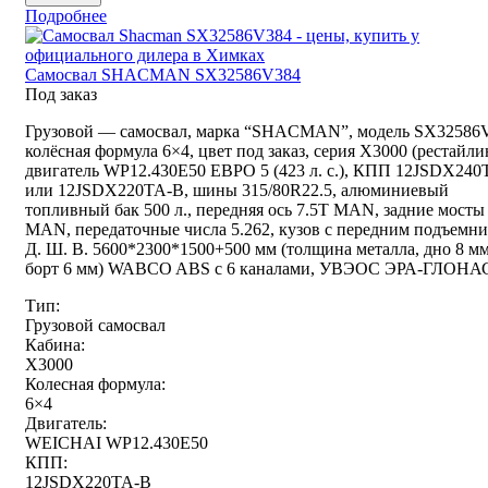
Подробнее
Самосвал SHACMAN SX32586V384
Под заказ
Грузовой — самосвал, марка “SHACMAN”, модель SX32586
колёсная формула 6×4, цвет под заказ, серия X3000 (рестайли
двигатель WP12.430E50 ЕВРО 5 (423 л. с.), КПП 12JSDX240
или 12JSDX220TA-B, шины 315/80R22.5, алюминиевый
топливный бак 500 л., передняя ось 7.5T MAN, задние мосты
MAN, передаточные числа 5.262, кузов с передним подъемни
Д. Ш. В. 5600*2300*1500+500 мм (толщина металла, дно 8 мм
борт 6 мм) WABCO ABS с 6 каналами, УВЭОС ЭРА-ГЛОНА
Тип:
Грузовой самосвал
Кабина:
X3000
Колесная формула:
6×4
Двигатель:
WEICHAI WP12.430E50
КПП:
12JSDX220TA-B