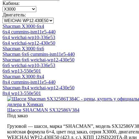
Кабина:
Двигатель:
Shacman X3000 6x4
6x4 cummins-ism11e5-440
6x4 weichai-wp10-336e53
6x4 weichai-wp12-430e50
Shacman X3000 6x6
Shacman 6x6 cummins-ism11e5-440
Shacman 6x6 weichai-wp12-430e50
6x6 weichai-wp10-336e53
6x6 wp13-550e501
Shacman X3000 8x4
8x4 cummins-ism11e5-440
Shacman 8x4 weichai-wp12-430e50
8x4 wp13-550e501
Шасси SHACMAN SX32586V384
Под заказ
Грузовой — шасси, марка “SHACMAN”, модель SX32586V38
колёсная формула 6×4, цвет под заказ, серия X3000, двигател
WEICHAI WP12.430E50 (423 л. с.), КПП 12JSD220TA-B или