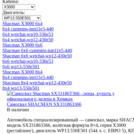
Кабина:
Двигатель:
Shacman X3000 6x4
6x4 cummins-ism11e5-440
6x4 weichai-wp10-336e53
6x4 weichai-wp12-430e50
Shacman X3000 6x6
Shacman 6x6 cummins-ism11e5-440
Shacman 6x6 weichai-wp12-430e50
6x6 weichai-wp10-336e53
6x6 wp13-550e501
Shacman X3000 8x4
8x4 cummins-ism11e5-440
Shacman 8x4 weichai-wp12-430e50
8x4 wp13-550e501
Самосвал SHACMAN SX331863366
В наличии
Автомобиль специализированный — самосвал, марка SHA
модель SX331863366, колёсная формула 8×4, серия X3000
(рестайлинг), двигатель WP13.550E501 (544 л. с. ЕВРО 5), 