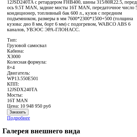
12JSD240TA с ретардером FHB400, шины 315/80R22.5, перед
ось 9.5T MAN, задние мосты 16T MAN, передаточное число 5
кондиционер, топливный бак 600 л., кузов с передним
подъемником, размеры в мм 7600*2300*1500+500 (толщина
кузова: дно 8 мм, борт 6 мм) с подогревом, WABCO ABS 6
каналов, УВЭОС ЭРА-ГЛОНАСС.
Тип:
Грузовой самосвал
Кабина:
X3000
Колесная формула:
8×4
Двигатель:
WP13.550E501
КПП:
12JSDX240TA
Мосты:
16T MAN
Цена:
10 948 950
руб
Заказать
Подробнее
Галерея внешнего вида